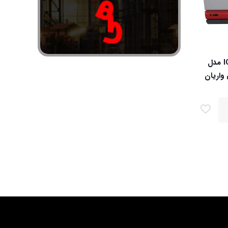
آی سی پی ICP-OES مدل
ندگی واریان