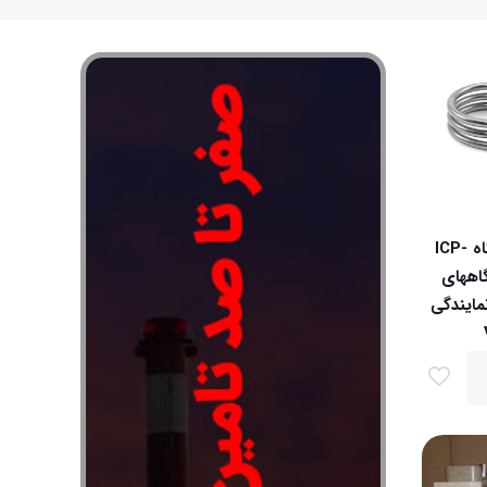
RF Coil Silver دستگاه ICP-
اههای
Series 700 Ra نمایندگی