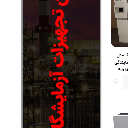
آی سی پی ICP-OES مدل
Optima 33 نمایندگی