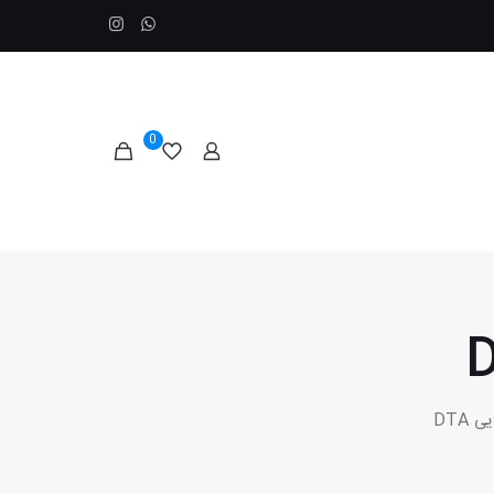
0
 DTA