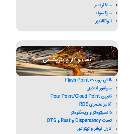
ساخاریمتر
سوکسوله
اتوآنالایزر
نفت و گاز و پتروشیمی
فلش پوینت Flash Point
سولفور انالایزر
تعیین Pour Point/Cloud Point
آنالیز عنصری RDE
دانسیتومتر و ویسکومتر
تست Dispersancy و Rust و OTS
کارل فیشر و تیتراتور