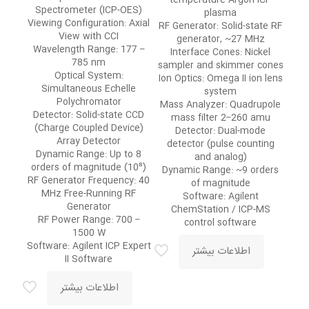
Spectrometer (ICP-OES)
plasma
Viewing Configuration: Axial
RF Generator: Solid-state RF
View with CCI
generator, ~27 MHz
Wavelength Range: 177 –
Interface Cones: Nickel
785 nm
sampler and skimmer cones
Optical System:
Ion Optics: Omega II ion lens
Simultaneous Echelle
system
Polychromator
Mass Analyzer: Quadrupole
Detector: Solid-state CCD
mass filter 2–260 amu
(Charge Coupled Device)
Detector: Dual-mode
Array Detector
detector (pulse counting
Dynamic Range: Up to 8
and analog)
orders of magnitude (10⁸)
Dynamic Range: ~9 orders
RF Generator Frequency: 40
of magnitude
MHz Free-Running RF
Software: Agilent
Generator
ChemStation / ICP-MS
RF Power Range: 700 –
control software
1500 W
Software: Agilent ICP Expert
اطلاعات بیشتر
II Software
اطلاعات بیشتر