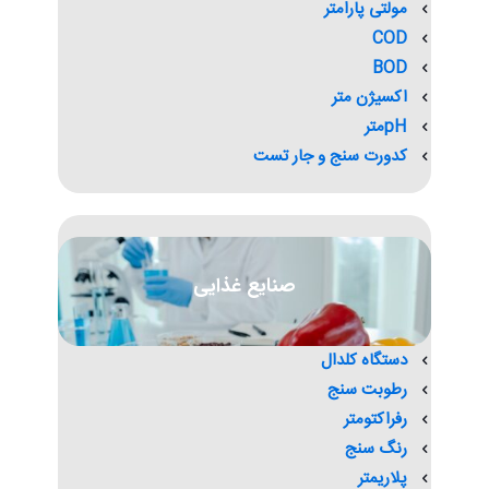
مولتی پارامتر
COD
BOD
اکسیژن متر
pHمتر
کدورت سنج و جار تست
صنایع غذایی
دستگاه کلدال
رطوبت سنج
رفراکتومتر
رنگ سنج
پلاریمتر