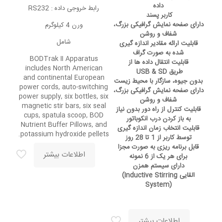
داده
رابط خروجی داده : RS232
کاربر پسند
دارای صفحه نمایش گرافیکی بزرگ،
ورن 4 کیلوگرم
شفاف و روشن
شامل
قابلیت ارائه مقادیر اندازه گیری
شده به صورت گراف
BODTrak II Apparatus
قابلیت انتقال داده ها از
includes North American
طریق
USB & SD
and continental European
بدون جیوه، سازگار با محیط زیست
power cords, auto-switching
دارای صفحه نمایش گرافیکی بزرگ،
power supply, six bottles, six
شفاف و روشن
magnetic stir bars, six seal
قابلیت کنترل از راه دور بدون نیاز
cups, spatula scoop, BOD
به باز کردن درب انکوباتور
Nutrient Buffer Pillows, and
قابلیت انتخاب زمان اندازه گیری
potassium hydroxide pellets.
توسط کاربر از 1 تا 28 روز
قابل برنامه ریزی به صورت مجزا
اطلاعات بیشتر
برای هر یک از 6 نمونه
دارای سیستم همزن
القایی
(Inductive Stirring
System)
اطلاعات بیشتر