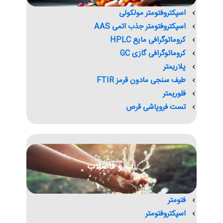
اسپکتروفتومتر مولکولی
اسپکتروفتومتر جذب اتمی AAS
کروماتوگرافی مایع HPLC
کروماتوگرافی گازی GC
پلاریمتر
طیف سنجی مادون قرمز FTIR
فلوریمتر
تست فروپاشی قرص
آب و فاضلاب
فتومتر
اسپکتروفتومتر