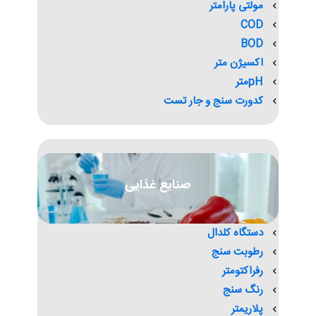
مولتی پارامتر
COD
BOD
اکسیژن متر
pHمتر
کدورت سنج و جار تست
صنایع غذایی
دستگاه کلدال
رطوبت سنج
رفراکتومتر
رنگ سنج
پلاریمتر