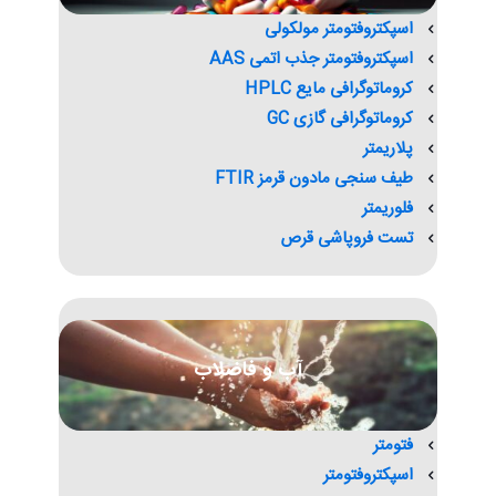
اسپکتروفتومتر مولکولی
اسپکتروفتومتر جذب اتمی AAS
کروماتوگرافی مایع HPLC
کروماتوگرافی گازی GC
پلاریمتر
طیف سنجی مادون قرمز FTIR
فلوریمتر
تست فروپاشی قرص
آب و فاضلاب
فتومتر
اسپکتروفتومتر