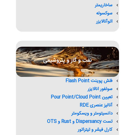
ساخاریمتر
سوکسوله
اتوآنالایزر
نفت و گاز و پتروشیمی
فلش پوینت Flash Point
سولفور انالایزر
تعیین Pour Point/Cloud Point
آنالیز عنصری RDE
دانسیتومتر و ویسکومتر
تست Dispersancy و Rust و OTS
کارل فیشر و تیتراتور