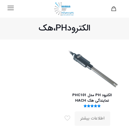
الکترودPH،هک
الکترود PH مدل PHC101
نمایندگی هک HACH
امتیاز
5.00
اطلاعات بیشتر
از 5