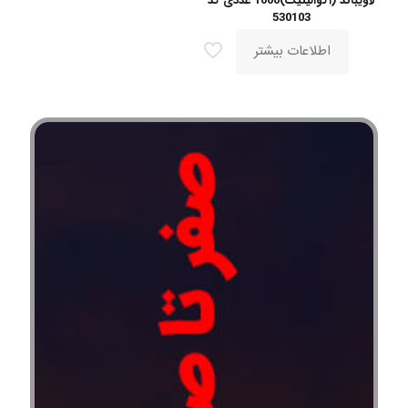
لاویباند (آکوالیتیک)1000 عددی کد
530103
اطلاعات بیشتر