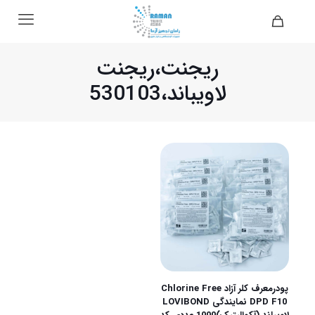
ریجنت،ریجنت
لاویباند،530103
پودرمعرف کلر آزاد Chlorine Free
DPD F10 نمایندگی LOVIBOND