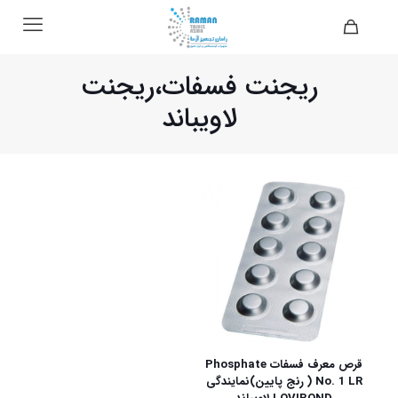
ریجنت فسفات،ریجنت
لاویباند
قرص معرف فسفات Phosphate
No. 1 LR ( رنج پایین)نمایندگی