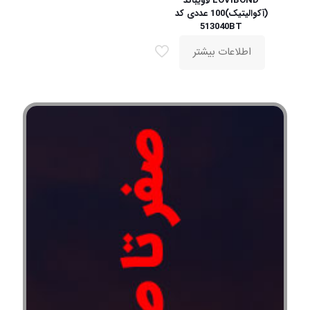
LOVIBOND لاویباند
(آکوالیتیک)100 عددی کد
513040BT
اطلاعات بیشتر