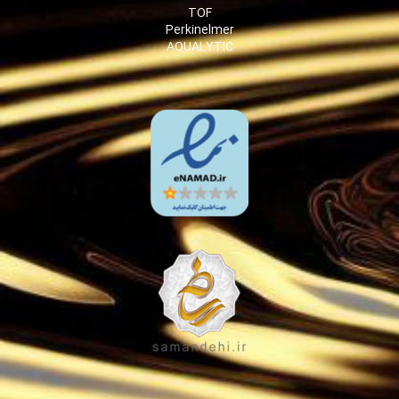
TOF
Perkinelmer
AQUALYTIC