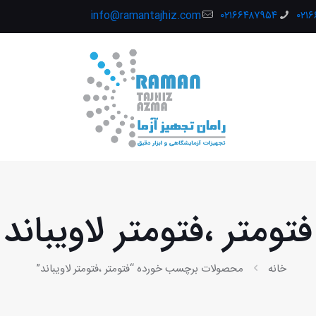
info@ramantajhiz.com
۰۲۱۶۶۴۸۷۹۵۴
۰۲۱
فتومتر ،فتومتر لاویباند
خانه
محصولات برچسب خورده “فتومتر ،فتومتر لاویباند”