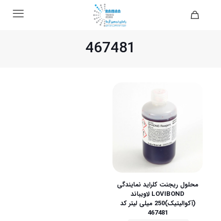
467481
محلول ریجنت کلراید نمایندگی
LOVIBOND لاویباند
(آکوالیتیک)250 میلی لیتر کد
467481