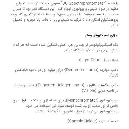
را با نام “DU Spectrophotometer” معرفی کرد که توانست تحولی
عظیم در علوم شیمی و بیولوژی ایجاد کند. این دستگاه قادر بود تا میزان
جذب نور توسط نمونه‌ها را در طول موج‌های مختلف اندازه‌گیری کند و به
پژوهشگران امکان داد تا ترکیبات شیمیایی را با دقت بالا تجزیه و تحلیل
کنند.
اجزای اسپکتروفوتومتر
یک اسپکتروفوتومتر از چندین جزء اصلی تشکیل شده است که هر کدام
نقش مهمی در عملکرد دستگاه دارند:
منبع نور (Light Source):
لامپ دوتریم (Deuterium Lamp): برای تولید نور در ناحیه فرابنفش
(UV).
لامپ تنگستن-هالوژن (Tungsten-Halogen Lamp): برای تولید نور
در ناحیه مرئی (Visible).
مونوکروماتور (Monochromator): برای جداسازی و انتخاب طول موج
خاص از نور سفید تولید شده توسط منبع نور استفاده می شود.
مونوکروماتور می‌تواند از نوع منشوری یا گریتینگ باشد.
محفظه نمونه (Sample Holder):