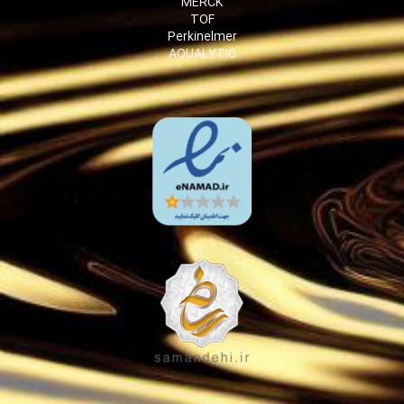
MERCK
TOF
Perkinelmer
AQUALYTIC