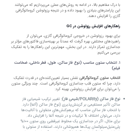
با درک مفاهیم بالا، در ادامه به روش‌های عملی می‌پردازیم که می‌توانند
این پارامترهای بنیادی را بهبود داده و در نتیجه
ر
زولوشن کروماتوگرافی
گازی را افزایش دهند.
راهکارهای افزایش رزولوشن در
GC
برای بهبود رزولوشن در خروجی کروماتوگرافی گازی، می‌توان از
راهبردهای مختلفی بهره گرفت که عمدتاً بر بهینه‌سازی فاکتورهای مؤثر بر
جداسازی تمرکز دارند. در این بخش، مهم‌ترین این راهکارها را به تفکیک
بررسی می‌کنیم:
۱
.
انتخاب ستون مناسب (نوع فاز ساکن، طول، قطر داخلی، ضخامت
فیلم)
انتخاب ستون کروماتوگرافی
نقش بسیار تعیین‌کننده‌ای در قدرت تفکیک
دارد، چرا که ستون قلب جداسازی کروماتوگرافی است. چند ویژگی ستون
را می‌توان برای افزایش رزولوشن بهینه کرد:
نوع فاز ساکن (POLARity/شیمی فاز):
تغییر ترکیب شیمیایی فاز
ساکن تأثیر مستقیمی بر گزینش‌پذیری (نوع فاز ساکن (آلفا) دارد.
با انتخاب فاز ساکن مناسب که برهم‌کنش‌های متفاوتی با آنالیت‌ها
دارد، می‌توان اختلاف k’ ترکیبات و در نتیجه آلفا را افزایش داد.
برای مثال، اگر در جداسازی یک مخلوط غیرقطبی روی ستون ۱۰۰%
پلی‌متیل‌سیلوکسان پیک‌ها همپوشانی دارند، استفاده از ستونی با