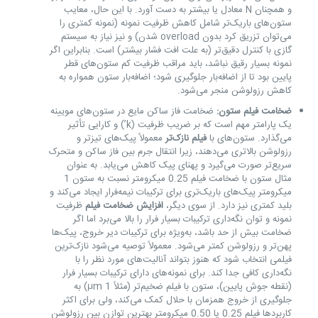
و همچنان N معادل یا بیشتر به دست آورد. با این حال، معایب
ستون‌های باریک‌تر شامل کاهش ظرفیت نمونه (نمونه کمتری را
می‌توان تزریق کرد بدون overload شدن) و نیز نیاز به سیستم
گازی با کنترل دقیق‌تر (به علت افت فشار بیشتر) است. بنابراین اگر
نمونه بسیار رقیق نباشد، باید مراقب ظرفیت کم ستون‌های قطر
پایین بود تا از اضافه‌بار جلوگیری شود؛ اضافه‌بار ستون همواره به
کاهش رزولوشن منجر می‌شود.
ضخامت فیلم ستون
:
ضخامت فاز ساکن مایع در ستون‌های مویینه
یک پارامتر مهم است که بر ضریب ظرفیت (k’) و کارایی تأثیر
می‌گذارد. ستون‌های با
فیلم نازک‌تر
معمولاً پیک‌های تیزتر و
رزولوشن بالاتری می‌دهند، زیرا انتقال جرم بین فاز ساکن و متحرک
سریع‌تر صورت می‌گیرد و پهنای پیک کاهش می‌یابد. به عنوان
مثال ستون با ضخامت فیلم 0.25 میکرومتر نسبت به ستون 1
میکرومتر پیک‌های باریک‌تری برای ترکیبات نیمه‌فرار ایجاد می‌کند و
بلید کمتری نیز دارد. از سوی دیگر،
افزایش ضخامت فیلم
ظرفیت
نمونه و توان نگه‌داری ترکیبات بسیار فرار را بالا می‌برد اما اگر
ضخامت بیش از حد باشد، به‌ویژه برای ترکیبات دیر خروج، پیک‌ها
پهن‌تر و رزولوشن کمتر می‌شود. معمولاً توصیه می‌شود نازک‌ترین
فیلمی انتخاب شود که هنوز بتواند آنالیت‌های مورد نظر را با
نگه‌داری کافی جدا کند. برای نمونه‌های دارای ترکیبات بسیار فرار
(نقطه جوش پایین)، ستون با فیلم ضخیم‌تر (مثلاً 1 µm) به
جلوگیری از خروج همزمان با حلال کمک می‌کند، ولی برای اکثر
کاربردها فیلم 0.25 یا 0.50 میکرومتر بهترین توازن بین رزولوشن