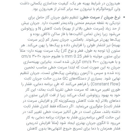
هیدروژن در شرایط بهینه هر یک، کیفیت جداسازی یکسانی داشت
ولی کروماتوگرام با نیتروژن سه برابر کندتر از هیدروژن بود.
نرخ جریان / سرعت خطی:
تنظیم دقیق جریان گاز حامل برای
نزدیکی به نقطه مینیمم منحنی واندیمتر اهمیت دارد. جریان بیش
از حد زیاد (سرعت خطی بالاتر از بهینه) باعث کاهش N و رزولوشن
می‌شود زیرا زمان تماس آنالیت‌ها با فاز ساکن ناکافی بوده و
پیک‌ها پهن‌تر می‌شوند. بالعکس، جریان بسیار کم (زیر سرعت
بهینه) نیز انتشار طولی را افزایش داده و پیک‌ها را پهن می‌کند. هر
ستون (با توجه به طول، قطر و نوع گاز) یک سرعت بهینه دارد؛ مثلاً
برای ستون موئینه با قطر 0.25 mm با هلیوم حدود ۲۰-۳۰ cm/s
و با هیدروژن ~۴۰ cm/s گزارش شده است. بنابراین بهینه‌سازی
جریان به این صورت است که ابتدا سرعت خطی مناسب تخمین
زده شده و سپس با آزمون رزولوشن پیک‌های تست، جریان تنظیم
نهایی شود. بسیاری از دستگاه‌های GC مدرن حالت جریان ثابت
(Constant Flow) را فراهم می‌کنند که طی برنامه دمایی، فشار را
طوری تغییر می‌دهد که سرعت خطی تقریباً ثابت بماند؛ این کار
خود به بهبود رزولوشن کمک می‌کند زیرا از افت کارایی ستون در
دماهای بالاتر (به علت کاهش ویسکوزیته گاز و افزایش سرعت در
فشار ثابت) جلوگیری می‌نماید. اگر دستگاه فقط کنترل فشار ثابت
داشته باشد، ممکن است در طی آنالیز سرعت خطی تغییر کند؛ در
این حالت گاهی برنامه‌ریزی فشار به موازات برنامه دمایی به کار
می‌رود تا الگوی جریان بهتری ایجاد شود (مثلاً افزایش تدریجی
فشار همزمان با دما برای تسریع خروج انتهایی‌ها بدون کاهش