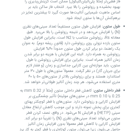
فاز قطبی‌تر (مثلاً پلی‌اتیلن‌گلیکول) ممکن است گزینش‌پذیری را
بهبود بخشیده و رزولوشن را بالا ببرد. انتخاب فاز ساکن باید بر
اساس ماهیت شیمیایی آنالیت‌ها صورت گیرد تا بیشترین تمایز در
برهم‌کنش آن‌ها با ستون ایجاد شود.
طول ستون:
افزایش طول ستون مستقیماً تعداد سینی‌های نظری
(N) را افزایش می‌دهد و در نتیجه رزولوشن را بالا می‌برد. طبق
معادله Rs، رزولوشن متناسب با N2 است، بنابراین افزایش طول
ستون بازده نزولی روی رزولوشن دارد (قانون ریشه دوم). به عنوان
یک راهنما، دو برابر کردن طول ستون حدوداً ۴۰% افزایش
رزولوشن به همراه دارد. البته این افزایش با هزینه دو برابر شدن
زمان آنالیز همراه است. بنابراین برای افزایش رزولوشن با طول
ستون، باید موازنه‌ای بین کارایی جداسازی و زمان (و فشار لازم
برای جریان گاز) در نظر گرفت. معمولاً ستون‌های با طول ۳۰ متر
استاندارد هستند و برای رزولوشن بالاتر از ستون‌های ۵۰ یا ۶۰
متری استفاده می‌شود، هر چند زمان آنالیز طولانی‌تر خواهد شد.
قطر داخلی ستون:
کاهش قطر داخلی ستون (مثلاً از 0.32 mm به
0.25 یا 0.10 mm در ستون‌های موئینه) تأثیر چشمگیری بر
افزایش کارایی و رزولوشن دارد. ستون‌های با قطر کوچکتر پهنای
کمتری برای پخش نمونه دارند و این موجب کاهش ارتفاع معادل
سینی (HETP) و افزایش N می‌شود. در واقع، نصف کردن قطر
ستون می‌تواند تعداد سینی‌های نظری (N) را تقریباً دو برابر کند.
افزایش کارایی با کاهش قطر معمولاً بدون افزایش زمان آنالیز
حاصل می‌شود، زیرا می‌توان ستون کوتاه‌تری با قطر کمتر به کار برد