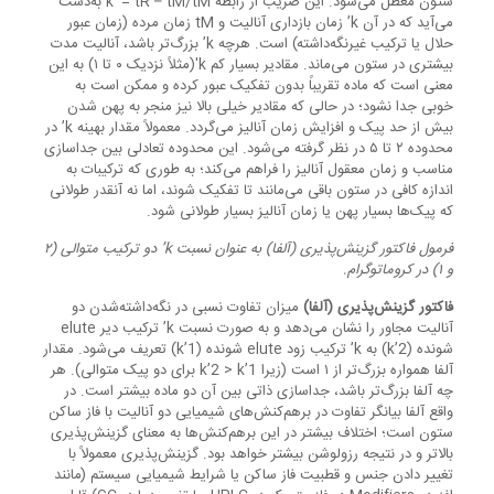
ستون معطل می‌شود. این ضریب از رابطه k’ = tR – tM/tM به‌دست
می‌آید که در آن k’ زمان بازداری آنالیت و tM زمان مرده (زمان عبور
حلال یا ترکیب غیرنگه‌داشته) است. هرچه k’ بزرگ‌تر باشد، آنالیت مدت
بیشتری در ستون می‌ماند. مقادیر بسیار کم k'(مثلاً نزدیک ۰ تا ۱) به این
معنی است که ماده تقریباً بدون تفکیک عبور کرده و ممکن است به
خوبی جدا نشود؛ در حالی که مقادیر خیلی بالا نیز منجر به پهن شدن
بیش از حد پیک و افزایش زمان آنالیز می‌گردد. معمولاً مقدار بهینه k’ در
محدوده ۲ تا ۵ در نظر گرفته می‌شود. این محدوده تعادلی بین جداسازی
مناسب و زمان معقول آنالیز را فراهم می‌کند؛ به طوری که ترکیبات به
اندازه کافی در ستون باقی می‌مانند تا تفکیک شوند، اما نه آنقدر طولانی
که پیک‌ها بسیار پهن یا زمان آنالیز بسیار طولانی شود.
فرمول فاکتور گزینش‌پذیری (آلفا) به عنوان نسبت k’ دو ترکیب متوالی (۲
و ۱) در کروماتوگرام.
فاکتور گزینش‌پذیری (آلفا)
میزان تفاوت نسبی در نگه‌داشته‌شدن دو
آنالیت مجاور را نشان می‌دهد و به صورت نسبت k’ ترکیب دیر elute
شونده (k’2) به k’ ترکیب زود elute شونده (k’1) تعریف می‌شود. مقدار
آلفا همواره بزرگ‌تر از ۱ است (زیرا k’2 > k’1 برای دو پیک متوالی). هر
چه آلفا بزرگ‌تر باشد، جداسازی ذاتی بین آن دو ماده بیشتر است. در
واقع آلفا بیانگر تفاوت در برهم‌کنش‌های شیمیایی دو آنالیت با فاز ساکن
ستون است؛ اختلاف بیشتر در این برهم‌کنش‌ها به معنای گزینش‌پذیری
بالاتر و در نتیجه رزولوشن بیشتر خواهد بود. گزینش‌پذیری معمولاً با
تغییر دادن جنس و قطبیت فاز ساکن یا شرایط شیمیایی سیستم (مانند