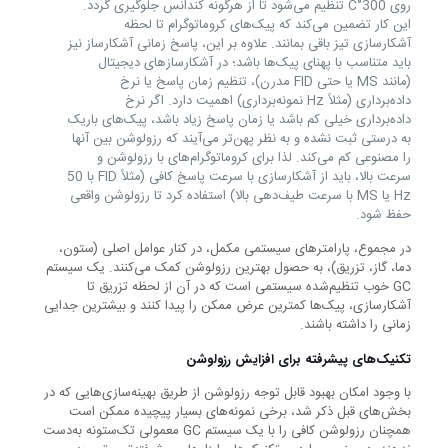
روی 300°C تنظیم می‌شود تا از هرگونه کندانس جلوگیری گردد.
این کار تضمین می‌کند که پیک‌های کروماتوگرام تا لحظه
آشکارسازی تیز باقی بمانند. علاوه بر این، پاسخ زمانی آشکارساز نیز
باید متناسب با پهنای پیک‌ها باشد؛ در آشکارسازهای دیجیتال
(مانند MS یا حتی FID مدرن)، تنظیم زمان پاسخ یا نرخ
داده‌برداری (مثلاً Hz نمونه‌برداری) اهمیت دارد. اگر نرخ
داده‌برداری خیلی کم باشد یا زمان پاسخ زیاد باشد، پیک‌های باریک
به درستی ثبت نشده و به نظر پهن‌تر می‌آیند که رزولوشن بین آنها
را مصنوعی کم می‌کند. لذا برای کروماتوگرام‌های با رزولوشن و
سرعت بالا، باید از آشکارسازی با سرعت پاسخ کافی (مثلاً FID با 50
Hz یا MS با سرعت طیف‌دهی بالا) استفاده کرد تا رزولوشن واقعی
حفظ شود.
در مجموع، پارامترهای سیستمی مکمل، در کنار عوامل اصلی (ستون،
دما، گاز، تزریق)، به حصول بهترین رزولوشن کمک می‌کنند. یک سیستم
GC خوب تنظیم‌شده سیستمی است که در آن از لحظه تزریق تا
آشکارسازی، پیک‌ها کمترین عرض ممکن را پیدا کنند و بیشترین جدایی
زمانی را داشته باشند.
تکنیک‌های پیشرفته برای افزایش رزولوشن
با وجود امکان بهبود قابل توجه رزولوشن از طریق بهینه‌سازی‌هایی که در
بخش‌های قبل ذکر شد، برخی نمونه‌های بسیار پیچیده ممکن است
همچنان رزولوشن کافی را با یک سیستم GC معمولی تک‌ستونه به‌دست