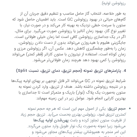
رزولوشن اولیه).
به طور خلاصه، انتخاب گاز حامل مناسب و تنظیم دقیق جریان آن از
گام‌های حیاتی در بهبود رزولوشن GC است. باید اطمینان حاصل شود که
ستون با سرعت خطی نزدیک به بهینه کار می‌کند و در صورت نیاز، با
تغییر نوع گاز، بهبود زمان آنالیز یا رزولوشن صورت می‌گیرد. برای مثال،
اگر در یک جداسازی رزولوشن کافی است اما زمان خیلی طولانی است،
جایگزینی هلیوم با هیدروژن می‌تواند بدون از دست دادن رزولوشن،
زمان را به‌طور چشمگیری کاهش دهد. عکس آن، اگر رزولوشن مرزی و
زمان کوتاه است، استفاده از نیتروژن با ستون کاراتر (قطر کمتر) می‌تواند
رزولوشن را کمی بهبود دهد هرچند زمان طولانی‌تر می‌شود.
4.
پارامترهای تزریق نمونه
(
حجم تزریق، دمای تزریق، نسبت
Split)
شرایط تزریق نمونه در GC می‌تواند اثر قابل توجهی بر پهنای اولیه پیک‌ها
و در نتیجه رزولوشن داشته باشد. هدف از تزریق، وارد کردن نمونه به
ستون به‌صورت یک پلاگ (نوار) باریک و متمرکز است تا جداسازی با
بهترین کارایی انجام شود. عوامل زیر در این زمینه مهم‌اند:
حجم تزریق:
یکی از اصول مهم این است که
هر چه حجم نمونه
کمتری تزریق شود، رزولوشن بهتری به‌دست می‌آید
. تزریق حجم زیاد
از ظرفیت ستون تجاوز کرده و باعث
پهن‌شدن اولیه پیک‌ها
می‌شود زیرا نمونه به‌صورت یک نوار طویل وارد ستون می‌گردد.
این امر منجر به همپوشانی بیشتر پیک‌های مجاور می‌شود و