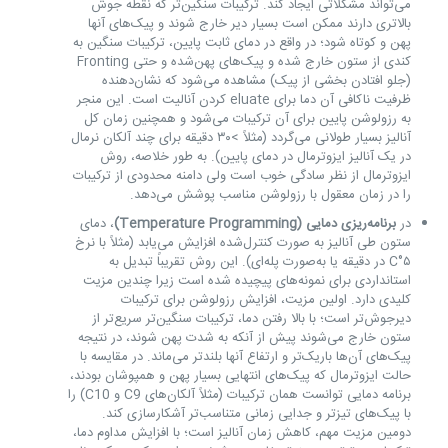
می‌تواند مشکلاتی ایجاد کند. ترکیبات سنگین‌تر که نقطه جوش
بالاتری دارند ممکن است بسیار دیر خارج شوند و پیک‌های آنها
پهن و کوتاه شود؛ در واقع در دمای ثابت پایین، ترکیبات سنگین به
کندی از ستون خارج شده و پیک‌های پهن‌شده و حتی Fronting
(جلو افتادن بخشی از پیک) مشاهده می‌شود که نشان‌دهنده
ظرفیت ناکافی آن دما برای eluate کردن آنالیت است. این منجر
به رزولوشن پایین برای آن ترکیبات می‌شود و همچنین زمان کل
آنالیز بسیار طولانی می‌گردد (مثلاً >۳۰ دقیقه برای چند آلکان نرمال
در یک آنالیز ایزوترمال در دمای پایین). به طور خلاصه، روش
ایزوترمال از نظر سادگی خوب است ولی دامنه محدودی از ترکیبات
را در زمان معقول با رزولوشن مناسب پوشش می‌دهد.
در
برنامه‌ریزی دمایی (Temperature Programming)
، دمای
ستون طی آنالیز به صورت کنترل‌شده افزایش می‌یابد (مثلاً با نرخ
۵°C در دقیقه یا به‌صورت پله‌ای). این روش تقریباً تبدیل به
استانداردی برای نمونه‌های پیچیده شده است زیرا چندین مزیت
کلیدی دارد. اولین مزیت، افزایش رزولوشن برای ترکیبات
دیرجوش‌تر است؛ با بالا رفتن دما، ترکیبات سنگین‌تر سریع‌تر از
ستون خارج می‌شوند پیش از آنکه به شدت پهن شوند، در نتیجه
پیک‌های آن‌ها باریک‌تر و ارتفاع آنها بلندتر می‌ماند. در مقایسه با
حالت ایزوترمال که پیک‌های انتهایی بسیار پهن و همپوشان بودند،
برنامه دمایی توانست همان ترکیبات (مثلاً آلکان‌های C9 و C10) را
با پیک‌های تیزتر و جدایی زمانی متناسب‌تر آشکارسازی کند.
دومین مزیت مهم، کاهش زمان آنالیز است؛ با افزایش مداوم دما،