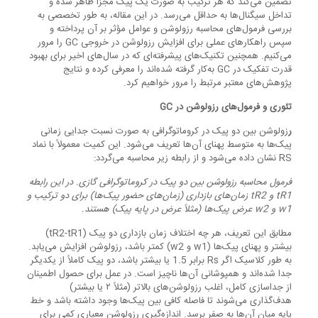
تضمین می‌کند که هر ترکیب به صورت یک پیک مجزا ظاهر شده و
تداخل سیگنال‌ها به حداقل می‌رسد. در این مقاله، به طور تخصصی به
بررسی فرمول‌های محاسبه رزولوشن و عوامل مؤثر بر آن پرداخته و
سپس راهکارهای عملی برای افزایش رزولوشن در خروجی GC را مرور
می‌کنیم. همچنین تکنیک‌های پیشرفته‌ای که در سال‌های اخیر برای بهبود
قدرت تفکیک در GC به‌کار گرفته شده‌اند را معرفی کرده و نتایج
پژوهش‌های معتبر مرتبط را مرور خواهیم کرد.
تئوری و فرمول‌های رزولوشن در
GC
ر
زولوشن بین دو پیک در کروماتوگرافی به صورت نسبت جدایی زمانی
پیک‌ها به متوسط پهنای آن‌ها تعریف می‌شود. این کمیت معمولاً با نماد
RS نشان داده می‌شود و از رابطه زیر محاسبه می‌گردد:
فرمول محاسبه رزولوشن بین دو پیک در کروماتوگرافی گازی. در این رابطه
tR1
و
tR2
زمان‌های بازداری (زمان‌های حضور پیک‌ها) برای دو ترکیب و
w1
و
w2
عرض پیک‌ها (مثلاً عرض در پایه پیک) هستند
.
مطابق این تعریف، هر چه اختلاف زمان بازداری دو پیک (tR2-tR1)
بیشتر و پهنای پیک‌ها (w1 و w2) کمتر باشد، رزولوشن افزایش می‌یابد.
به طور کلاسیک اگر Rs برابر 1.5 یا بیشتر باشد، دو پیک کاملاً از یکدیگر
جدا شده‌اند و همپوشانی آن‌ها ناچیز است. در عمل برای حصول اطمینان
از جداسازی کامل، اغلب رزولوشن‌های بالاتر (مثلاً ۲ یا بیشتر)
هدف‌گذاری می‌شوند تا فاصله کافی بین پیک‌ها وجود داشته باشد و خط
پایه میان آن‌ها به صفر برسد. اندازه‌گیری رزولوشن معیاری کمی برای