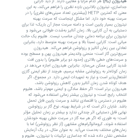
هیدروژن (H₂)
هر کدام مزایا و معایبی دارند. از دید کارایی
جداسازی، نیتروژن
بالاترین بازده نظری
را فراهم می‌کند، به این
معنی که کمترین HETP (بیشترین تعداد سینی‌های نظری) را در
سرعت بهینه خود دارد. اما مشکل اینجاست که سرعت بهینه
نیتروژن بسیار پایین است و دامنه سرعت مجاز آن باریک؛ لذا برای
دستیابی به آن کارایی بالا، زمان آنالیز به‌شدت طولانی می‌شود و
نیتروژن برای برنامه دمایی چندان مناسب نیست. هلیوم یک حالت
میانی است: کارایی نسبتاً بالا و سرعت بهینه متوسط دارد، بنابراین
تعادلی بین زمان آنالیز و رزولوشن فراهم می‌کند. هیدروژن
سریع‌ترین گاز است؛ منحنی واندیمتر هیدروژن پهن و مسطح بوده
و سرعت‌های خطی بالاتری (حدود دو برابر هلیوم) را بدون افت
شدید کارایی ممکن می‌سازد. بنابراین هیدروژن اجازه می‌دهد در
زمان کوتاه‌تر به رزولوشنی مشابه برسیم، هرچند از نظر ایمنی گازی
اشتعال‌پذیر است و نیاز به تمهیدات ایمنی دارد. در مجموع، اگر
هدف کوتاه شدن زمان آنالیز بدون کاهش رزولوشن باشد،
هیدروژن برتر است؛ اگر حفظ سادگی و ایمنی مهم‌تر باشد، هلیوم
انتخاب رایج است؛ و نیتروژن بیشتر زمانی استفاده می‌شود که
هلیوم در دسترس یا اقتصادی نباشد و سرعت پایین قابل تحمل
باشد. شایان ذکر است که در شرایط بهینه، نوع گاز بر رزولوشن
نهایی قابل دستیابی اثر چندانی ندارد و بیشتر بر زمان تحلیل مؤثر
است؛ به طوری که اگر هر سه گاز در سرعت خطی بهینه خودشان
استفاده شوند، کروماتوگرام‌های مشابهی (از نظر رزولوشن) اما با
زمان‌های مختلف به‌دست می‌آید. به عنوان مثال، در یک آزمایش
مشخص نشان داده شده که جداسازی ترکیبات با نیتروژن، هلیوم و