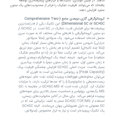
ندهند. در چنین مواردی، تکنیک‌ها و ابزارهای پیشرفته‌تری توسعه
یافته‌اند که می‌توانند ظرفیت تفکیک را فراتر از محدودیت‌های یک ستون
منفرد افزایش دهند:
کروماتوگرافی گازی دو‌بعدی جامع (Comprehensive Two-
Dimensional GC or GC×GC):
این تکنیک یکی از قدرتمندترین
پیشرفت‌ها برای افزایش قدرت تفکیک در GC است. در GC×GC از
دو ستون کروماتوگرافی با فازهای ساکن مختلف که به صورت سری
متصل شده‌اند استفاده می‌شود. یک مدولاتور (مثلاً مدولاتور
حرارتی) خروجی ستون اول را به بخش‌های بسیار کوچک زمانی
(مثلاً چند ثانیه‌ای) تقسیم کرده و هر بخش را به ستون دوم تزریق
می‌کند. بدین ترتیب هر ترکیب عملاً دو بار (با دو مکانیسم تفکیک
متفاوت) جدا می‌شود. نتیجه، ایجاد یک کروماتوگرام دو‌بعدی (محور
x زمان ستون اول، محور y زمان ستون دوم) با ظرفیت پیک‌بری
بسیار بالاست. مزیت اصلی GC×GC افزایش چشمگیر ظرفیت پیک
(Peak Capacity) و رزولوشن جداسازی است به طوری که
می‌توان مخلوط‌های فوق‌العاده پیچیده (مانند نفت خام، نمونه‌های
زیست‌محیطی یا متابولومیک) را که صدها ترکیب دارند، با جزئیات
تفکیک کرد. گزارش شده است که GC×GC-MS در مقایسه با GC-
MS یک‌بعدی،
رزولوشن و حساسیت بسیار بالاتری
برای نمونه‌های
پیچیده فراهم می‌کند. برای مثال در آنالیز متابولیت‌های زیستی،
استفاده از GC×GC-TOF/MS منجر به کشف ترکیباتی شد که در
GC معمولی به دلیل همپوشانی پنهان می‌ماندند. البته GC×GC
یک تکنیک پیچیده‌تر است و نیاز به ابزار مخصوص (مدولاتور،