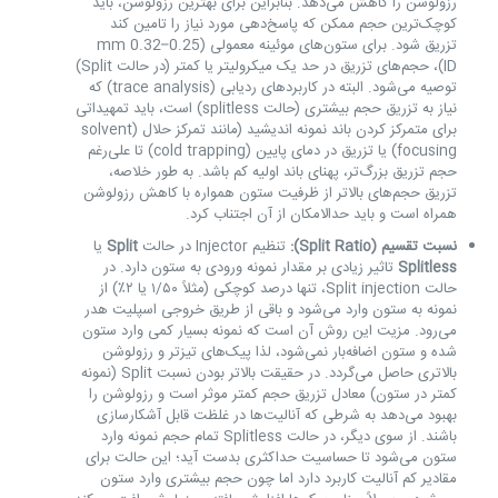
رزولوشن را کاهش می‌دهد. بنابراین برای بهترین رزولوشن، باید
کوچک‌ترین حجم ممکن که پاسخ‌دهی مورد نیاز را تامین کند
تزریق شود. برای ستون‌های موئینه معمولی (0.25–0.32 mm
ID)، حجم‌های تزریق در حد یک میکرولیتر یا کمتر (در حالت Split)
توصیه می‌شود. البته در کاربردهای ردیابی (trace analysis) که
نیاز به تزریق حجم بیشتری (حالت splitless) است، باید تمهیداتی
برای متمرکز کردن باند نمونه اندیشید (مانند تمرکز حلال (solvent
focusing) یا تزریق در دمای پایین (cold trapping) تا علی‌رغم
حجم تزریق بزرگ‌تر، پهنای باند اولیه کم باشد. به طور خلاصه،
تزریق حجم‌های بالاتر از ظرفیت ستون همواره با کاهش رزولوشن
همراه است و باید حدالامکان از آن اجتناب کرد.
نسبت تقسیم (Split Ratio):
تنظیم Injector در حالت
Split
یا
Splitless
تاثیر زیادی بر مقدار نمونه ورودی به ستون دارد. در
حالت Split injection، تنها درصد کوچکی (مثلاً ۱/۵۰ یا ۲٪) از
نمونه به ستون وارد می‌شود و باقی از طریق خروجی اسپلیت هدر
می‌رود. مزیت این روش آن است که نمونه بسیار کمی وارد ستون
شده و ستون اضافه‌بار نمی‌شود، لذا پیک‌های تیزتر و رزولوشن
بالاتری حاصل می‌گردد. در حقیقت بالاتر بودن نسبت Split (نمونه
کمتر در ستون) معادل تزریق حجم کمتر موثر است و رزولوشن را
بهبود می‌دهد به شرطی که آنالیت‌ها در غلظت قابل آشکارسازی
باشند. از سوی دیگر، در حالت Splitless تمام حجم نمونه وارد
ستون می‌شود تا حساسیت حداکثری بدست آید؛ این حالت برای
مقادیر کم آنالیت کاربرد دارد اما چون حجم بیشتری وارد ستون