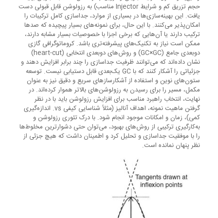
حجم تزریق کم و شرایط Injector مناسب) به رزولوشن قابل قبولی دست
یافت. این بهینه‌سازی‌ها در بسیاری از موارد، جداسازی کامل ترکیبات را
امکان‌پذیر می‌کنند. با این حال، برای نمونه‌های بسیار پیچیده که صدها
ترکیب دارند یا آن‌هایی که برخی اجزا با خصوصیات بسیار مشابه دارند،
ممکن است نیاز به تکنیک‌های پیشرفته‌تری باشد. کروماتوگرافی گازی
دو‌بعدی جامع (GC×GC) و روش‌های دو‌بعدی انتخابی (heart-cut)
نشان داده‌اند که می‌توانند ظرفیت جداسازی را چند برابر افزایش دهند و
جزئیاتی را آشکار کنند که با GC یک‌بعدی قابل دستیابی نیست. توسعه
ستون‌های نوین و استفاده از آشکارسازهای سریع و دقیق نیز به عنوان
مکمل، مسیر را برای رسیدن به رزولوشن‌های بالاتر هموار کرده‌اند. در
نهایت، انتخاب راهبرد مناسب برای افزایش رزولوشن باید با در نظر
گرفتن ماهیت نمونه، اهداف آنالیز (مثلاً شناسایی کیفی vs. اندازه‌گیری
کمی)، زمان و امکانات موجود انجام شود. با درک تئوری رزولوشن و
به‌کارگیری ترکیبی از روش‌های بهبود، می‌توان حتی دشوارترین مخلوط‌ها
را با موفقیت جداسازی و تحلیل کرد و اطمینان داشت که هیچ جزئی از
نظر پنهان نمانده است.