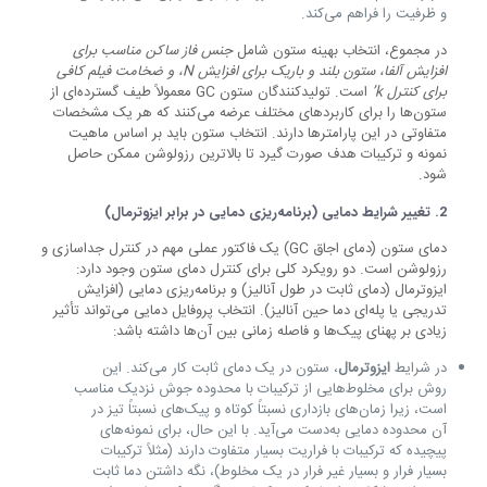
و ظرفیت را فراهم می‌کند.
در مجموع، انتخاب بهینه ستون شامل
جنس فاز ساکن مناسب برای
افزایش
آلفا
، ستون بلند و باریک برای افزایش
N
، و ضخامت فیلم کافی
برای کنترل
k’
است. تولیدکنندگان ستون GC معمولاً طیف گسترده‌ای از
ستون‌ها را برای کاربردهای مختلف عرضه می‌کنند که هر یک مشخصات
متفاوتی در این پارامترها دارند. انتخاب ستون باید بر اساس ماهیت
نمونه و ترکیبات هدف صورت گیرد تا بالاترین رزولوشن ممکن حاصل
شود.
2.
تغییر شرایط دمایی (برنامه‌ریزی دمایی در برابر ایزوترمال)
دمای ستون (دمای اجاق GC) یک فاکتور عملی مهم در کنترل جداسازی و
رزولوشن است. دو رویکرد کلی برای کنترل دمای ستون وجود دارد:
ایزوترمال (دمای ثابت در طول آنالیز) و برنامه‌ریزی دمایی (افزایش
تدریجی یا پله‌ای دما حین آنالیز). انتخاب پروفایل دمایی می‌تواند تأثیر
زیادی بر پهنای پیک‌ها و فاصله زمانی بین آن‌ها داشته باشد:
در شرایط
ایزوترمال
، ستون در یک دمای ثابت کار می‌کند. این
روش برای مخلوط‌هایی از ترکیبات با محدوده جوش نزدیک مناسب
است، زیرا زمان‌های بازداری نسبتاً کوتاه و پیک‌های نسبتاً تیز در
آن محدوده دمایی به‌دست می‌آید. با این حال، برای نمونه‌های
پیچیده که ترکیبات با فراریت بسیار متفاوت دارند (مثلاً ترکیبات
بسیار فرار و بسیار غیر فرار در یک مخلوط)، نگه داشتن دما ثابت