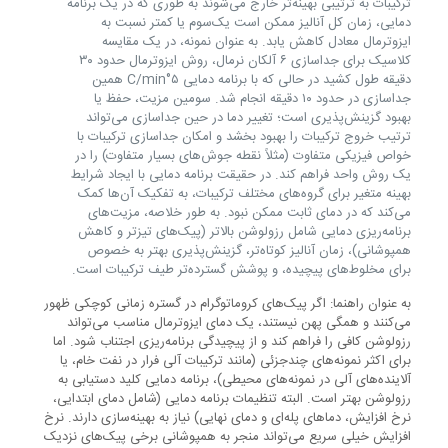
ترکیبات به ترتیبی بهینه‌تر خارج می‌شوند به طوری که در یک برنامه
دمایی، زمان کل آنالیز ممکن است یک‌سوم یا کمتر نسبت به
ایزوترمال معادل کاهش یابد. به عنوان نمونه، در یک مقایسه
کلاسیک برای جداسازی ۶ آلکان نرمال، روش ایزوترمال حدود ۳۰
دقیقه طول کشید در حالی که با برنامه دمایی ۵°C/min همین
جداسازی در حدود ۱۰ دقیقه انجام شد. سومین مزیت، حفظ یا
بهبود گزینش‌پذیری است؛ تغییر دما در حین جداسازی می‌تواند
ترتیب خروج ترکیبات را بهبود بخشد و امکان جداسازی ترکیبات با
خواص فیزیکی متفاوت (مثلاً نقطه جوش‌های بسیار متفاوت) را در
یک روش واحد فراهم کند. در حقیقت برنامه دمایی با ایجاد شرایط
بهینه متغیر برای گروه‌های مختلف ترکیبات، به تفکیک آن‌ها کمک
می‌کند که در دمای ثابت ممکن نبود. به طور خلاصه، مزیت‌های
برنامه‌ریزی دمایی شامل رزولوشن بالاتر (پیک‌های تیزتر و کاهش
همپوشانی)، زمان آنالیز کوتاه‌تر، گزینش‌پذیری بهتر به خصوص
برای مخلوط‌های پیچیده، و پوشش گسترده‌تر طیف ترکیبات است.
به عنوان راهنما: اگر پیک‌های کروماتوگرام در گستره زمانی کوچکی ظهور
می‌کنند و همگی پهن نیستند، یک دمای ایزوترمال مناسب می‌تواند
رزولوشن کافی را فراهم کند و از پیچیدگی برنامه‌ریزی اجتناب شود. اما
برای اکثر نمونه‌های چندجزئی (مانند ترکیبات آلی فرار در نفت خام، یا
آلاینده‌های آلی در نمونه‌های محیطی)، برنامه دمایی کلید دستیابی به
رزولوشن بهتر است. البته تنظیمات برنامه دمایی (شامل دمای ابتدایی،
نرخ افزایش، دماهای پله‌ای و دمای نهایی) نیاز به بهینه‌سازی دارند. نرخ
افزایش خیلی سریع می‌تواند منجر به همپوشانی برخی پیک‌های نزدیک