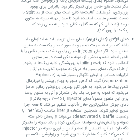
می‌شود، معمولاً پهنای پیک‌ها افزایش یافته و رزولوشن افت می‌کند
مگر تکنیک‌های خاص برای تمرکز بکار رود. بنابراین برای بهبود
رزولوشن، اگر غلظت آنالیت‌ها کافی است بهتر است از مد Split با
نسبت تقسیم مناسب استفاده شود تا مقدار بهینه نمونه به ستون
برسد (نه خیلی کم که سیگنال ناکافی شود و نه خیلی زیاد که
پیک‌ها را پهن کند).
دمای انژکتور (دمای تزریق):
دمای محل تزریق باید به اندازه‌ای بالا
باشد که نمونه به سرعت تبخیر و به صورت بخار یکدست به ستون
منتقل شود. اگر دمای Injector خیلی پایین باشد، تبخیر ناقص یا با
تاخیر انجام شده و بخشی از نمونه ممکن است در سر ستون
کندانس شود که باعث tailing و پهن‌شدگی اولیه پیک‌ها می‌شود.
از طرف دیگر، دمای بسیار بالا می‌تواند موجب تخریب حرارتی
ترکیبات حساس یا تبخیر ناگهانی بسیار شدید (Explosive
vaporization) گردد که گاهی منجر به پهنای بیشتر یا غیرنرمال
شدن پیک‌ها می‌شود. به طور کلی بهترین رزولوشن زمانی حاصل
می‌شود که نمونه به صورت یک بخار متمرکز و آنی به ستون برسد.
برای این منظور معمولاً دمای Injector را ۱۵–۳۰ درجه بالاتر از
دمای جوش سنگین‌ترین حلال/آنالیت تنظیم می‌کنند تا همه اجزا
سریع تبخیر شوند. همچنین استفاده از liner مناسب (مثلاً liner با
وضعیت baffle یا deactivated) می‌تواند از پخش ناخواسته
نمونه و واکنش‌های ناخواسته جلوگیری کرده و باند نمونه را متمرکز
نگه دارد. در کل، اطمینان از تبخیر کامل و فوری نمونه در Injector
کمک می‌کند که پیک‌ها باریک شروع شوند و رزولوشن ماکسیمم