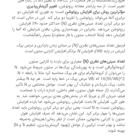
افزودنModifiers در فاز متحرک در HPLC، یا تغییر دما در GC) قابل
تغییر است. از سه پارامتر معادله رزولوشن،
تغییر گزینش‌پذیری
مؤثرترین روش برای افزایش رزولوشن
است؛ به طوری که افزایش دو
برابری آلفا می‌تواند رزولوشن را تقریباً دو برابر کند. این در حالی است که
دو برابر کردن تعداد سینی‌های نظری (N) حداکثر حدود ۴۰٪ افزایش
رزولوشن می‌دهد. بنابراین در بهینه‌سازی روش، یافتن شرایطی که آلفا را
افزایش دهد (مثلاً انتخاب ستون با فاز متفاوت) بسیار راهگشاست.
فرمول تعداد سینی‌های نظری
(N)
بر مبنای زمان بازداری و عرض پیک
(
عرض در پایه
Wb)
؛ افزایش
N
بیانگر افزایش کارایی ستون است
.
تعداد سینی‌های نظری
(N)
معیاری برای بازده یا کارایی ستون
کروماتوگرافی است و به پهن‌شدگی پیک‌ها در ستون مربوط می‌شود. N
را می‌توان از کروماتوگرام برای هر پیک محاسبه کرد مثلاً با رابطه N =
16(tR/Wb)^2 که Wb عرض پیک در خط پایه است. هر چه N بیشتر
باشد، پیک باریک‌تر و تفکیک آن بهتر است. عوامل مختلفی بر N تأثیر
می‌گذارند (از جمله طول ستون، قطر داخلی، اندازه ذرات یا ضخامت
فیلم، جریان گاز و غیره) که در بخش‌های بعدی بررسی خواهند شد. به
طور کلی، افزایش N باعث افزایش رزولوشن می‌شود اما بازده افزایش
رزولوشن نسبت به N است؛ یعنی برای دو برابر کردن رزولوشن باید تعداد
سینی‌ها را چهار برابر کرد. این نشان می‌دهد که صرف افزایش طول
ستون یا کارایی به‌تنهایی ممکن است از نظر زمانی/هزینه‌ای به‌صرفه
نباشد و بهتر است ترکیبی از عوامل (بهبود گزینش‌پذیری، تنظیم k’ و N)
بهینه شوند.