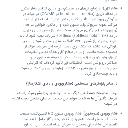
حفظ گردد.
فشار تزریق و زمان تزریق:
در سیستم‌های مدرن تنظیم فشار ستون
در لحظه تزریق (مثلاً burst pressure در GC/MS) می‌تواند در
چگونگی ورود نمونه تأثیر بگذارد. فشار بالاتر در لحظه تزریق کمک
می‌کند نمونه سریع‌تر وارد ستون شود و از ماندن طولانی در liner
(و پهن‌شدن) جلوگیری می‌کند. مدت زمان باز بودن سوزن تزریق
در مد splitless (splitless hold time) نیز باید بهینه شود تا باند
نمونه پیش از باز شدن vent کاملاً به ستون منتقل شود ولی خیلی
طولانی هم نباشد که انتشار رخ دهد. اگرچه این جزییات فراتر از
محدوده بحث ماست، ولی در سطح کلی هدف تمامی تنظیمات
تزریق، وارد کردن تیزترین باند ممکن از نمونه به ستون برای
حداکثر رزولوشن است. تحقیقات نیز تأیید کرده‌اند که افزایش
حجم یا زمان تزریق منجر به کاهش رزولوشن بین پیک‌ها می‌شود
و باید بهینه‌سازی گردد.
5.
سایر پارامترهای سیستمی (فشار ورودی و دمای آشکارساز)
برخی تنظیمات دستگاهی دیگر نیز می‌توانند بر رزولوشن موثر باشند،
هرچند تأثیر آن‌ها به شدت موارد قبل نیست اما برای تکمیل بحث اشاره
می‌شوند:
فشار ورودی (سرستون):
فشار ورودی ستون GC تعیین‌کننده سرعت
خطی گاز حامل است. همان‌طور که در بخش گاز حامل گفته شد،
تنظیم این فشار برای رسیدن به جریان بهینه اهمیت دارد. به‌طور