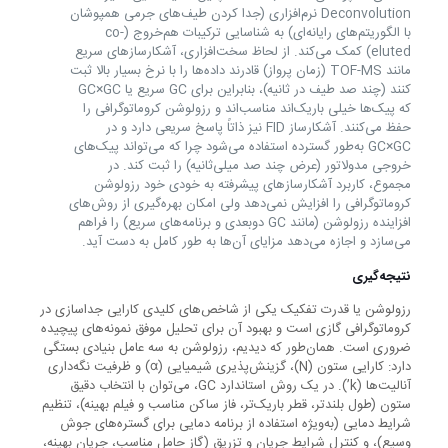
Deconvolution نرم‌افزاری (جدا کردن طیف‌های جرمی همپوشان
با الگوریتم‌های رایانه‌ای) به شناسایی ترکیبات هم‌خروج (co-
eluted) کمک می‌کند. از لحاظ سخت‌افزاری، آشکارسازهای سریع
مانند TOF-MS (زمان پرواز) قادرند داده‌ها را با نرخ بسیار بالا ثبت
کنند (چند صد طیف در ثانیه)، بنابراین برای GC سریع یا GC×GC
که پیک‌ها خیلی باریک‌اند مناسب‌اند و رزولوشن کروماتوگرافی را
حفظ می‌کنند. آشکارساز FID نیز ذاتاً پاسخ سریعی دارد و در
GC×GC به‌طور گسترده استفاده می‌شود چرا که می‌تواند پیک‌های
خروجی مدولاتور (عرض چند صد میلی‌ثانیه) را ثبت کند. در
مجموع، کاربرد آشکارسازهای پیشرفته به خودی خود رزولوشن
کروماتوگرافی را افزایش نمی‌دهد ولی امکان بهره‌گیری از روش‌های
افزاینده رزولوشن (مانند GC دو‌بعدی و برنامه‌های سریع) را فراهم
می‌سازد و اجازه می‌دهد مزایای آن‌ها به طور کامل به دست آید.
نتیجه‌گیری
رزولوشن یا قدرت تفکیک یکی از شاخص‌های کلیدی کارایی جداسازی در
کروماتوگرافی گازی است و بهبود آن برای تحلیل موفق نمونه‌های پیچیده
ضروری است. همان‌طور که دیدیم، رزولوشن به سه عامل بنیادی بستگی
دارد: کارایی ستون (N)، گزینش‌پذیری شیمیایی (α) و ظرفیت نگه‌داری
آنالیت‌ها (k’). در یک روش استاندارد GC، می‌توان با انتخاب دقیق
ستون (طول بلندتر، قطر باریک‌تر، فاز ساکن مناسب و فیلم بهینه)، تنظیم
شرایط دمایی (به‌ویژه استفاده از برنامه دمایی برای گستره‌های جوش
وسیع)، و کنترل شرایط جریان و تزریق (گاز حامل مناسب، جریان بهینه،