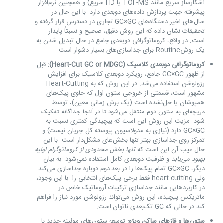
آشکارساز سریع مانند TOF-MS یا FID سریع) و همچنین نرم‌افزار
پیشرفته جهت پردازش داده‌های دو‌بعدی دارد. با این حال در
سال‌های اخیر دستگاه‌های GC×GC تجاری در دسترس قرار گرفته و
تحقیقات نشان داده که این روش دقیق، صحیح و نسبتاً پایدار
است. در واقع، کروماتوگرافی دو‌بعدی جامع در حال تبدیل شدن به
یک روشRoutine برای جداسازی‌های بسیار دشوار است.
کروماتوگرافی دو‌بعدی کلاسیک (Heart-Cut GC or MDGC):
قبل
از ظهور GC×GC جامع، رویکرد دو‌بعدی کلاسیک برای افزایش
رزولوشن استفاده می‌شد. در این روش که به Heart-Cutting
مشهور است، قسمتی از خروجی ستون اول که حاوی پیک‌های
همپوشان یا حل‌نشده است (یک برش زمانی معین)، توسط
دریچه‌ای به ستون دوم منتقل می‌شود تا در آنجا جداگانه تفکیک
شود. مزیت این روش این است که پیچیدگی کمتری نسبت به
GC×GC دارد (نیازی به مدولاسیون پیوسته کل جریان نیست) و
تمرکز روی جداسازی بهتر تنها بخش‌های مشکل‌دار است. با این
حال عیب آن این است که
تنها بخش محدودی از کروماتوگرام اولیه
بهبود می‌یابد
و ظرفیت دو‌بعدی کامل استفاده نمی‌شود. به بیان
دیگر، GC×GC تمام پیک‌ها را در بعد دوم دوباره جداسازی می‌کند
ولی heart-cutting فقط برخی پیک‌های انتخابی را. با این وجود،
در کاربردهایی مانند جداسازی ترکیبات آروماتیک خاص در
ماتریکس پیچیده، این روش می‌تواند رزولوشن مورد نیاز را فراهم
کند در حالی که GC تک‌بعدی ناتوان است.
ستون‌ها و فازهای ساکن ویژه:
توسعه ستون‌های موئینه جدید با