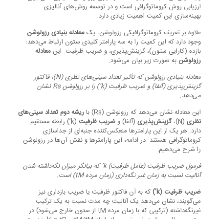
ارزیابی روش کروماتوگرافی است و در توسعه روش‌های آنالیزی
بهینه‌سازی این کمیت اهمیت زیادی دارد.
علاوه بر تعریف کروماتوگرافیکی رزولوشن، یک
معادله بنیادی رزولوشن
وجود دارد که این کمیت را به سه پارامتر کلیدی ستون ارتباط می‌دهد:
بازده (کارایی ستون)، گزینش‌پذیری، و ضریب ظرفیت. این
معادله
رزولوشن
به صورت زیر بیان می‌شود:
معادله بنیادی رزولوشن که تأثیر تعداد سینی‌های نظری (N)، فاکتور
گزینش‌پذیری (آلفا) و ضریب ظرفیت (k’) را بر رزولوشن Rs نشان
می‌دهد.
این معادله نشان می‌دهد که رزولوشن (Rs) با
ریشه دوم تعداد سینی‌های
نظری
(N)،
گزینش‌پذیری
(آلفا) و
ضریب ظرفیت
(k’) رابطه مستقیم
دارد. هر یک از این پارامترها منعکس‌کننده جنبه‌ای از جداسازی
کروماتوگرافی هستند. در ادامه، این پارامترها و نقش آن‌ها در رزولوشن
را شرح می‌دهیم:
فرمول ضریب ظرفیت (عامل ظرفیت)
k’
که بیانگر میزان نگه‌داشته شدن
آنالیت نسبت به زمان غیر نگه‌داری
(
زمان مرده
tM)
است
.
ضریب ظرفیت (k’)
که به آن فاکتور ظرفیت یا ضریب بازداری نیز
می‌گویند، نشان می‌دهد یک آنالیت چه مدت نسبت به یک ترکیب
غیرنگه‌داشته (ترکیبی که با زمان مرده tM از ستون خارج می‌شود) در