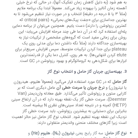
به هم شود (به دلیل کاهش زمان تفکیک آنها)، در حالی که نرخ خیلی
آهسته زمان آنالیز را بیهوده زیاد می‌کند. معمولاً ابتدا یک برنامه ملایم
(مثلاً ۳ یا ۵ درجه در دقیقه) انتخاب و در صورت نیاز تنظیم می‌شود تا به
بهترین جداسازی برای «جفت پیک‌های بحرانی» (critical pairs که
کمترین رزولوشن را دارند) دست یابیم. همچنین می‌توان از برنامه دمایی
پله‌ای استفاده کرد که در آن دما طی چند مرحله افزایش می‌یابد؛ این
روش برای زمانی مفید است که گروه‌های مشخصی از ترکیبات نیاز به
بهینه‌سازی جداگانه دارند (مثلاً نگه داشتن دما برای مدتی روی یک
plateau برای جدا کردن ترکیبات متوسط، سپس افزایش سریع‌تر برای
elute کردن انتهایی‌ها). به هر روی، کنترل دما یکی از قدرتمندترین
ابزارها برای شکل‌دهی به کروماتوگرام و بهبود رزولوشن در GC است.
3.
بهینه‌سازی جریان گاز حامل و انتخاب نوع گاز
گاز حامل
که در GC مورد استفاده قرار می‌گیرد (معمولاً هلیوم، هیدروژن
یا نیتروژن) و
نرخ جریان یا سرعت خطی آن
عامل دیگری است که بر
کارایی ستون و رزولوشن تأثیر می‌گذارد. طبق معادله وان‌دیمتر (Van
Deemter)، سرعت خطی گاز یک نقطه بهینه دارد که در آن ارتفاع سینی
(HETP) کمینه و در نتیجه تعداد سینی‌های نظری N بیشینه است.
بنابراین برای دستیابی به بیشترین رزولوشن، باید سرعت خطی گاز
نزدیک این نقطه بهینه تنظیم شود. انتخاب نوع گاز حامل نیز حائز اهمیت
است زیرا گازهای مختلف منحنی واندیمتر متفاوتی دارند:
نوع گاز حامل:
سه گاز رایج یعنی
نیتروژن (N₂)
،
هلیوم (He)
و