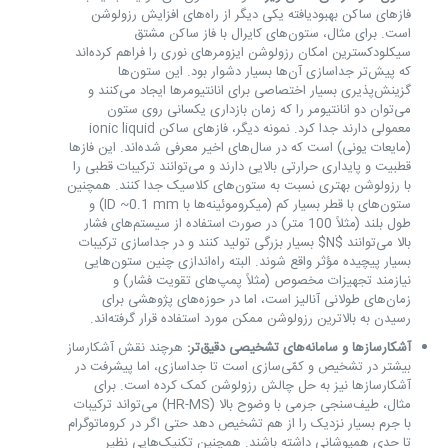
فازهای ساکن بهبودیافته یکی دیگر از راه‌های افزایش رزولوشن
است. برای مثال، ستون‌های کایرال با فاز ساکن مشتق
سیکلودکسترین امکان رزولوشن ایزومرهای نوری را فراهم کرده‌اند
که پیش‌تر جداسازی آن‌ها بسیار دشوار بود. این ستون‌ها
گزینش‌پذیری بسیار اختصاصی برای انانتیومرها ایجاد می‌کنند و
می‌توان دو انانتیومر را که زمان بازداری یکسانی روی ستون
معمولی دارند جدا کرد. نمونه دیگر، فازهای ساکن ionic liquid
(مایعات یونی) است که در سال‌های اخیر معرفی شده‌اند. این فازها
قطبیت و پایداری حرارتی بالایی دارند و می‌توانند ترکیبات قطبی را
با رزولوشن بهتری نسبت به ستون‌های کلاسیک جدا کنند. همچنین
ستون‌های با قطر بسیار کم (میکرو‌موئینه‌ها با ID ~0.1 mm) و
طول بلند (مثلاً 100 متر) در صورت استفاده از سیستم‌های فشار
بالا می‌توانند $N$ بسیار بزرگی تولید کنند و در جداسازی ترکیبات
بسیار پیچیده مؤثر واقع شوند. البته راه‌اندازی چنین ستون‌هایی
نیازمند تجهیزات مخصوص (مثلاً پمپ‌های تقویت فشار) و
زمان‌های طولانی آنالیز است، اما در حوزه‌های پژوهشی برای
رسیدن به بالاترین رزولوشن ممکن مورد استفاده قرار گرفته‌اند.
آشکارسازها و سامانه‌های تشخیصی دقیق‌تر:
هرچند نقش آشکارساز
بیشتر در تشخیص و کمّی‌سازی است تا جداسازی، اما پیشرفت در
آشکارسازها نیز به حل چالش رزولوشن کمک کرده است. برای
مثال، طیف‌سنجی جرمی با وضوح بالا (HR-MS) می‌تواند ترکیبات
با جرم بسیار نزدیک را از هم تشخیص دهد حتی اگر در کروماتوگرام
تا حدی همپوشانی داشته باشند. همچنین تکنیک‌هایی نظیر