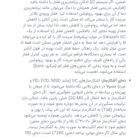
ضمنی، اگر سیستم GC امکان برنامه‌ریزی فشار را داشته باشد
(افزایش تدریجی فشار همزمان با دما)، می‌توان مانند برنامه‌ریزی
دما از آن برای بهبود رزولوشن استفاده کرد. فشار ورودی بالاتر
سرعت گاز را بیشتر می‌کند که ممکن است زمان آنالیز را کاهش
دهد اما می‌تواند رزولوشن را کاهش دهد، لذا نباید بیش از حد از
مقدار بهینه تجاوز کند. بالعکس، کاهش فشار (یا استفاده از یک
Vacuum GC در موارد پیشرفته) سرعت گاز را کم کرده و می‌تواند
N را افزایش دهد اما عملاً به دلیل انتشار طولی ممکن است فقط تا
حدی مؤثر باشد. یک راهکار، حفظ فشار ثابت بهینه در طول آنالیز
است که بسیاری دستگاه‌ها فراهم می‌کنند. به هر روی، کنترل فشار
یکی از راه‌های ظریف برای تنظیم سرعت گاز و بهبود رزولوشن
است و به ویژه زمانی که ستون‌های قطر کم (میکرو- bore)
استفاده می‌شوند اهمیت می‌یابد.
دمای آشکارساز:
آشکارسازهای GC (مانند FID، ECD، MSD و
غیره) معمولاً در دمای بالایی نگه داشته می‌شوند تا از میعان یا
پهن‌شدن پیک‌ها در بخش انتهایی جلوگیری شود. اگر دمای
آشکارساز یا خط انتقال (در GC-MS) خیلی پایین باشد، امکان دارد
ترکیبات سنگین‌تر در آن بخش‌ها دوباره مایع شوند و به صورت
دنباله‌دار (Tail) به آشکارساز برسند که این امر پیک را پهن و
رزولوشن موثر را کاهش می‌دهد. بنابراین همواره توصیه می‌شود
دمای آشکارساز حداقل ۲۰–۳۰°C بالاتر از بالاترین دمای ستون
تنظیم شود تا تمام آنالیت‌ها به صورت بخار به آشکارساز برسند.
برای مثال اگر دمای نهایی برنامه دمایی 280°C است، دمای FID