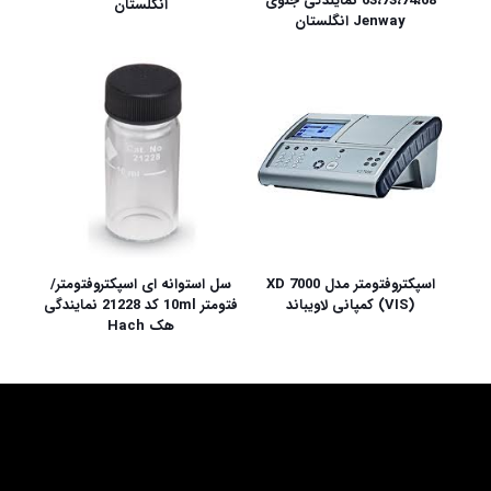
63،73،74،68 نمایندگی جنوی
انگلستان
Jenway انگلستان
اسپکتروفتومتر مدل XD 7000
سل استوانه ای اسپکتروفتومتر/
(VIS) کمپانی لاویباند
فتومتر 10ml کد 21228 نمایندگی
هک Hach