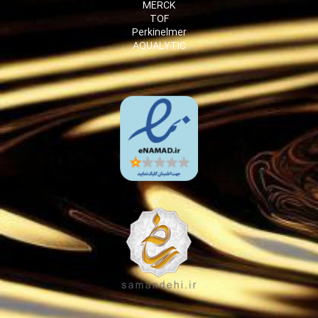
MERCK
TOF
Perkinelmer
AQUALYTIC