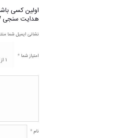
هدایت سنجی WTW”
نشانی ایمیل شما منت
امتیاز شما
*
۱ از ۵ ستاره
نام
*