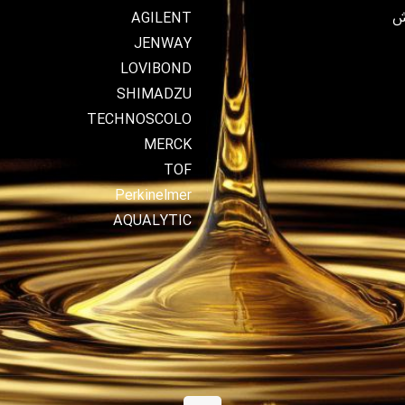
ش
AGILENT
JENWAY
LOVIBOND
SHIMADZU
TECHNOSCOLO
MERCK
TOF
Perkinelmer
AQUALYTIC