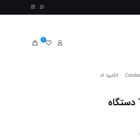
0
/
الکترود کد
الکترود کد TetraCon® 325 دستگاه