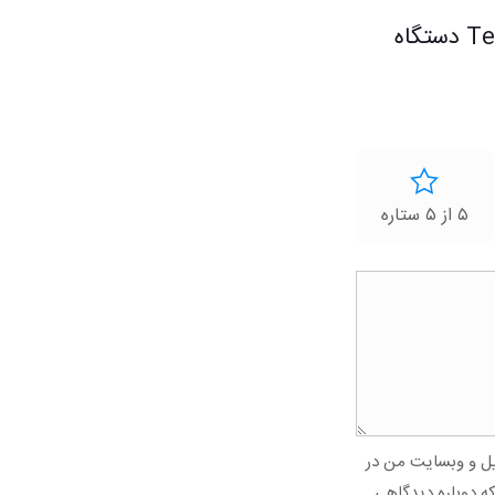
اولین کسی باشید که دیدگاهی می نویسد “الکترود کد TetraCon® 325 دستگاه
۵ از ۵ ستاره
میل و وبسایت من در
که دوباره دیدگاهی