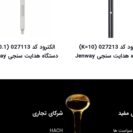
الکترود کد 027213 (K=10)
هدایت سنجی Jenway
دستگاه هدایت سنجی Jenway
 مفید
شرکای تجاری
سیاست ها
HACH