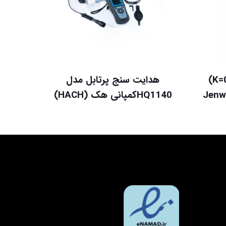
الکترود کد 027113 (K=0.1)
هدایت سنج پرتابل مدل
HQ1140کمپانی هک (HACH)