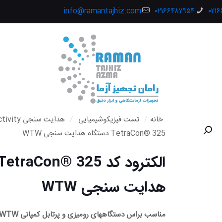
info@ramantajhiz.com
۰۲۱۶۶۴۸۷۹۵۴
۰۲۱
خانه
/
تست فیزیکوشیمیایی
/
هدایت سنجی Conductivity
TetraCon® 325 دستگاه هدایت سنجی WTW
هدایت سنجی WTW
مناسب براس دستگاههای رومیزی و پرتابل کمپانی WTW