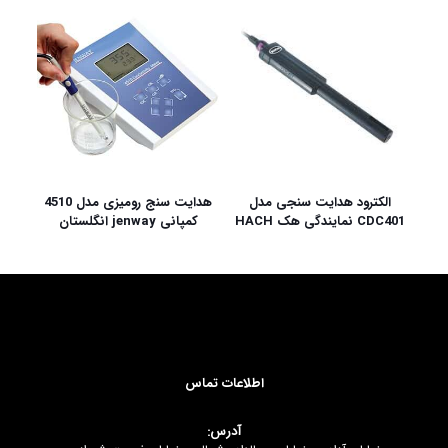
الکترود هدایت سنجی مدل
هدایت سنج رومیزی مدل 4510
CDC401 نمایندگی هک HACH
کمپانی jenway انگلستان
اطلاعات تماس
آدرس: