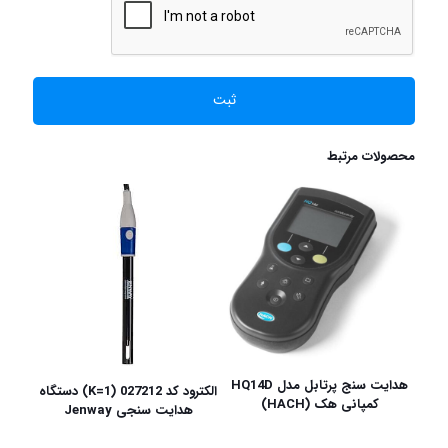
محصولات مرتبط
هدایت سنج پرتابل مدل HQ14D
الکترود کد 027212 (K=1) دستگاه
کمپانی هک (HACH)
هدایت سنجی Jenway