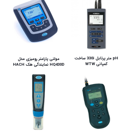
pH متر پرتابل 330i ساخت
مولتی پارامتر رومیزی مدل
کمپانی WTW
HQ430D نمایندگی هک HACH