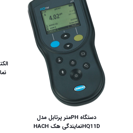
نمای
دستگاه PHمتر پرتابل مدل
HQ11Dنمایندگی هک HACH