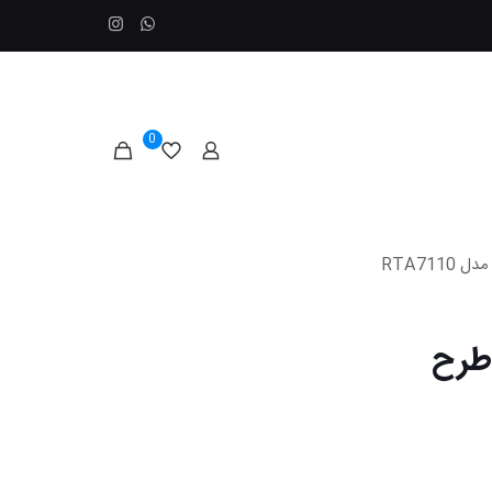
0
الکترود pH مدل RTA7110
رود pH مدل RTA7110 طرح