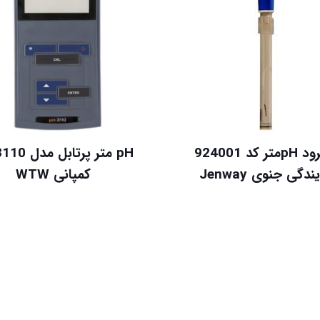
الکترود pHمتر کد 924001
pH متر پرتابل
ندگی جنوی Jenway
کمپانی WTW