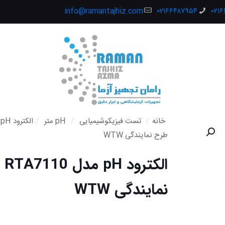
info@ramantajhiz.com
۰۲۱۶۶۴۸۷۹۵۴
۰۲۱
خانه
/
تست فیزیکوشیمیایی
/
pH متر
/
طرح نمایندگی WTW
الکت
نمایندگی WTW