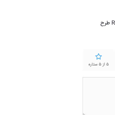
اولین کسی باشید که دیدگاهی می نویسد “الکترود pH مدل RTA7110 طرح
۵ از ۵ ستاره