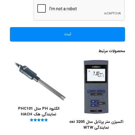
محصولات مرتبط
الکترود PH مدل PHC101
نمایندگی هک HACH
اکسیژن متر پرتابل مدل 3205 oxi
امتیاز
نمایندگی WTW
5.00
از 5