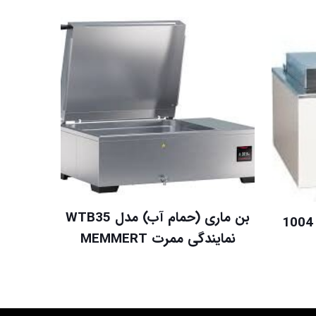
بن ماری (حمام آب) مدل WTB35
بن ماری (حمام آب)، مدل 1004
نمایندگی ممرت MEMMERT