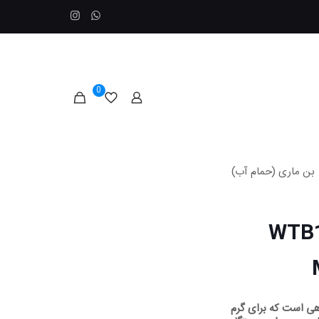
0
بن ماری (حمام آب)
(حمام آب) مدل WTB11
هی است که برای گرم