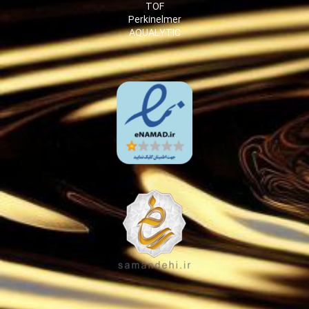
TOF
Perkinelmer
AQUALYTIC