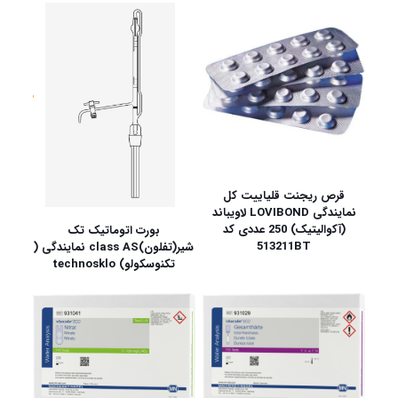
قرص ریجنت قلیاییت کل
نمایندگی LOVIBOND لاویباند
(آکوالیتیک) 250 عددی کد
بورت اتوماتیک تک
513211BT
شیر(تفلون)class AS نمایندگی (
تکنوسکولو) technosklo