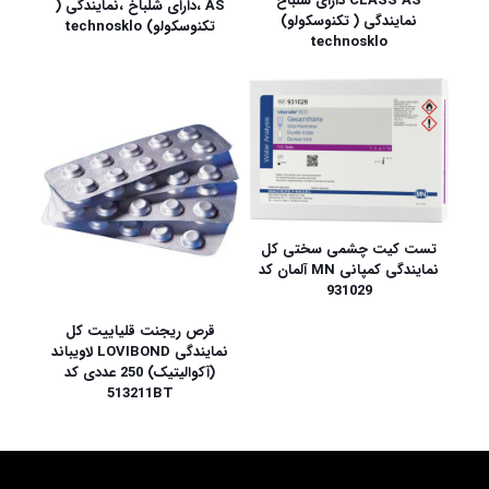
CLASS AS دارای شلباخ
AS ،دارای شلباخ ،نمایندگی (
نمایندگی ( تکنوسکولو)
تکنوسکولو) technosklo
technosklo
تست کیت چشمی سختی کل
نمایندگی کمپانی MN آلمان کد
931029
قرص ریجنت قلیاییت کل
نمایندگی LOVIBOND لاویباند
(آکوالیتیک) 250 عددی کد
513211BT