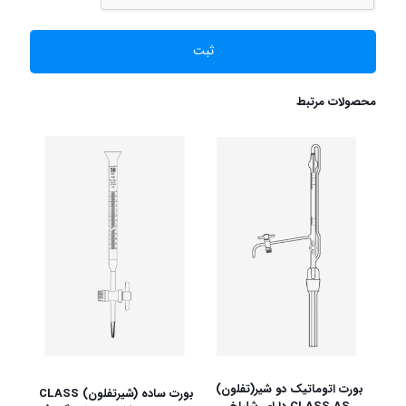
محصولات مرتبط
بورت اتوماتیک دو شیر(تفلون)
بورت ساده (شیرتفلون) CLASS