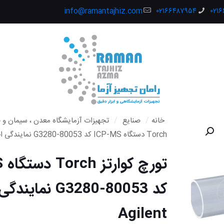
info@ramantajhiz.com
۰۲۱۶۶۴۸۷۹۵۴
۰۲۱
خانه
/
صنایع
/
تجهیزات آزمایشگاه معدن ، سیمان و ف
Torch دستگاه ICP-MS کد 80053-G3280 نمایندگی اجیلنت Agilent
تو
کد 80053-G3280 ن
Agilent