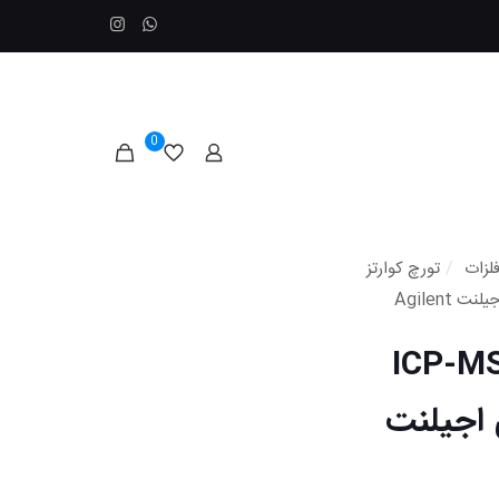
0
لزات
/
تورچ کوارتز
رچ کوارتز Torch دستگاه ICP-MS
مایندگی اجیلنت