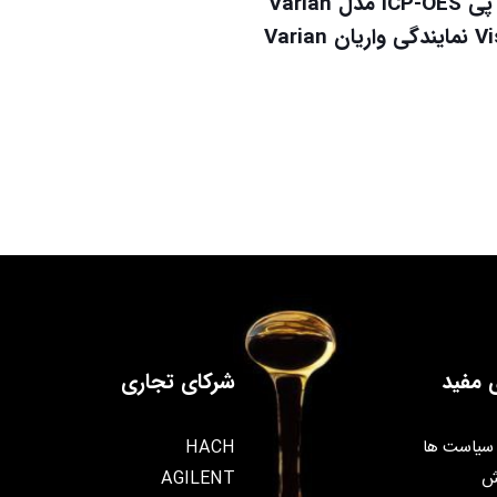
آی سی پی ICP-OES مدل Varian
 Varian
 مفید
شرکای تجاری
سیاست ها
HACH
ش
AGILENT