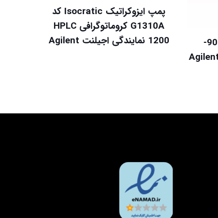
پمپ ایزوکراتیک Isocratic کد
G1310A کروماتوگرافی HPLC
1200 نمایندگی اجیلنت Agilent
کیت حفاظتی گارد کد 901-