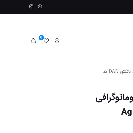
0
دتکتور DAD کد
DA کد G1315A کروماتوگرافی