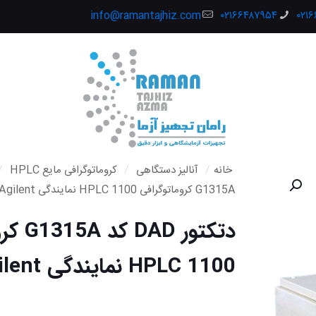
info@ramantajhiz.com
۰۲۱۶۶۴۸۷۹۵۴
۰۲۱
خانه
/
آنالیز دستگاهی
/
کروماتوگرافی مایع HPLC
/
G1315A کروماتوگرافی HPLC 1100 نمایندگی Agilent
دتکتور D
HPLC 1100 نمایندگی Agilent