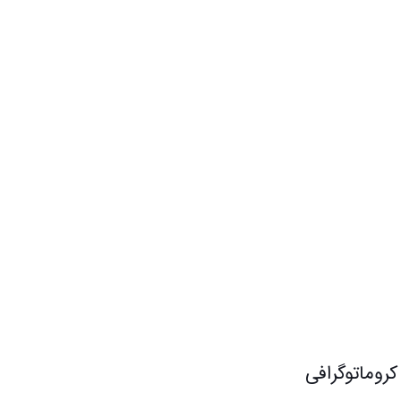
لین کسی باشید که دیدگاهی می نویسد “دتکتور DAD کد G1315A کروماتوگرافی