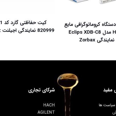
ستگاه کروماتوگرافی مایع
820999 نمایندگی اجیلنت Agilent
HPLC مدل Eclips XDB-C8
نمایندگی Zorbax
 مفید
شرکای تجاری
سیاست ها
HACH
ش
AGILENT