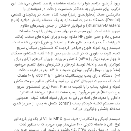
ورود گازهای مزاحم هوا را به منطقه مشاهده پلاسما کاهش می‌دهد. این
ترکیب برای دستیابی به حداکثر حساسیت و دقت در نمونه‌های با
ماتریکس سبک (محلول‌های رقیق) بهینه شده است. در پیکربندی شعاعی
(Radial)، دستگاه به‌صورت استاندارد به یک محفظه پاشش دولایه (طرح
Sturman-Masters) و نبولایزر V-شکل از جنس پلیمرهای مقاوم
تجهیز شده است. این مجموعه در برابر محلول‌های با درصد جامدات
محلول بالا و حتی حاوی HF مقاوم بوده و برای نمونه‌های سخت (مانند
شورابه‌ها، آب دریا، پساب‌های غلیظ و اسیدهای قوی) طراحی شده است.
سیستم ورود نمونه طوری طراحی گردیده که شستشوی سیگنال سریع
انجام شود؛ به طوری که در اغلب عناصر پس از ۴۵ ثانیه شستشو، سیگنال
تا چهار مرتبه بزرگی (۱۰^۴×) کاهش می‌یابد. جریان گازهای آرگون برای
نبولایزر، پلاسما و Aux توسط نرم‌افزار و کنترلرهای دقیق تنظیم می‌شود
(مثلاً جریان نرمال آرگون نبولایزر حدود ۰ تا ۱٫۳ لیتر بر دقیقه با دقت
۰٫۱). دستگاه دارای پمپ پریستالتیک داخلی ۲ یا ۳ کاناله با ۱۰ غلطک
است که به‌صورت دیجیتال کنترل می‌شود و امکان تنظیم سرعت مکش
نمونه و تخلیه پساب را با قابلیت Fast Pump (برای شستشوی سریع
بین نمونه‌ها) فراهم می‌آورد. پمپ سه‌کاناله اجازه می‌دهد استاندارد
داخلی یا معرف‌های اصلاحی نیز به جریان نمونه اضافه شوند. همچنین
یک سیستم تخلیه خودکار پساب (drain) متصل به پمپ از سرریز شدن
محفظه پاشش جلوگیری می‌کند.
سیستم اپتیکی و آشکارساز: طیف‌سنج Vista-MPX از یک پلی‌کروماتور
نوع اشل با فاصله کانونی ۴۰۰ میلی‌متر بهره می‌برد که به‌منظور ثبات
حرارتی در دمای ثابت ۳۵°C نگاه داشته می‌شود. این سیستم هیچ جزء