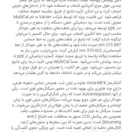
دلیل پوشش پیوسته طیف، دستگاه اجازه می‌دهد که برای هر عنصر
چندین طول موج آلترناتیو انتخاب و استفاده شود تا از تداخل‌های طیفی
اجتناب گردد و نیز امکان تأیید نتایج از طریق مقایسه خطوط مختلف
فراهم شود. این قابلیت ویژه که توسط شرکت Varian به نام MultiCal
معرفی شده است، برد دینامیکی خطی دستگاه را از سطوح درصدی تا
حد ppb توسعه می‌دهد زیرا برای غلظت‌های متفاوت به طور خودکار
مناسب‌ترین خط آنالیزی انتخاب می‌شود. برای مثال کلسیم را می‌توان
اینگونه اندازه‌ گرفت که نتایج در غلظت‌های پایین به خط حساس
315.887 nm نسبت داده شود و غلظت‌های بالا به طور خودکار از خط
کم‌حساس‌تر 370.602 nm گزارش گردد؛ بدین‌ترتیب بدون نیاز به
مشاهده دوگانه پلاسما یا تزریق مجدد نمونه، گستره دینامیکی از ppb تا
درصد پوشش داده می‌شود. ضمناً MultiCal نوعی تأیید درجا برای نتایج
نیز محسوب می‌شود، چون هر آنالیت را همزمان در دو طول موج یا
بیشتر پایش می‌کند و در صورت اختلاف داده‌ها، به کاربر هشدار می‌دهد.
آشکارساز Vista-MPX علاوه بر توان ثبت همزمان تمامی خطوط طیفی،
دارای چند فناوری برای بهبود دقت در حضور سیگنال‌های قوی است. یکی
از آنها AutoIntegration است که زمان انتگرال‌گیری را به صورت
خودکار برای هر طول موج بهینه می‌کند؛ سیگنال‌های خیلی قوی با زمان
کوتاه‌تر و سیگنال‌های ضعیف‌تر با زمان طولانی‌تر اندازه‌گیری می‌شوند، تا
نسبت سیگنال به نویز برای همه آنالیت‌ها در محدوده مطلوب باشد.
همچنین هر پیکسل CCD مجهز به محافظت ضد-اشباع (anti-
blooming) است؛ بدین صورت که بین سطرها و ستون‌های آرایه،
کانال‌های تخلیه بار اضافی تعبیه شده است. این ویژگی جلوی کشیدگی یا