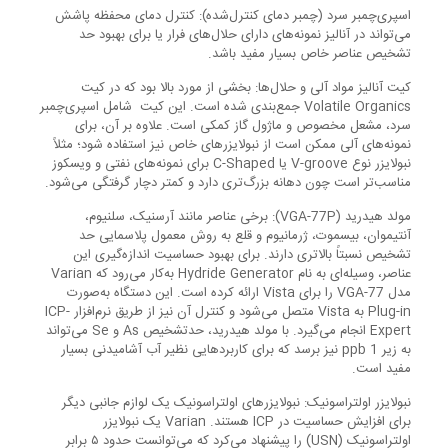
اسپری‌چمبر سرد (چمبر دمای کنترل‌شده): کنترل دمای محفظه پاشش
می‌تواند در آنالیز نمونه‌های دارای حلال‌های فرار یا برای بهبود حد
تشخیص عناصر خاص بسیار مفید باشد.
کیت آنالیز مواد آلی و حلال‌ها: بخشی از مورد بالا بود که در کیت
Volatile Organics جمع‌بندی شده است. این کیت شامل اسپری‌چمبر
سرد، مشعل مخصوص و ماژول گاز کمکی است. علاوه بر آن، برای
نمونه‌های آلی ممکن است از نبولایزرهای خاص نیز استفاده شود؛ مثلاً
نبولایزر نوع V-groove یا C-Shaped برای نمونه‌های نفتی و ویسکوز
مناسب‌تر است چون دهانه بزرگ‌تری دارد و کمتر دچار گرفتگی می‌شود.
مولد هیدرید (VGA-77P): برخی عناصر مانند آرسنیک، سلنیوم،
آنتیموان، بیسموت، ژرمانیوم و قلع به روش معمول پلاسمایی حد
تشخیص نسبتاً بالاتری دارند. برای بهبود حساسیت اندازه‌گیری این
عناصر، وسیله‌ای به نام Hydride Generator به‌کار می‌رود که Varian
مدل VGA-77 را برای Vista ارائه کرده است. این دستگاه به‌صورت
Plug-in به Vista متصل می‌شود و کنترل آن نیز از طریق نرم‌افزار ICP-
Expert انجام می‌گیرد. با مولد هیدرید، حدتشخیص As و Se می‌تواند
به زیر 1 ppb نیز برسد که برای کاربردهایی نظیر آب آشامیدنی بسیار
مفید است.
نبولایزر اولتراسونیک: نبولایزرهای اولتراسونیک یک لوازم جانبی دیگر
برای افزایش حساسیت در ICP هستند. Varian یک نبولایزر
اولتراسونیک (USN) را پیشنهاد می‌کرد که می‌توانست حدود ۵ برابر