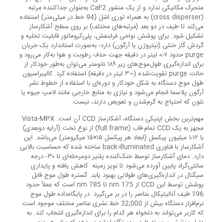
متحرک مکانیکی ندارد و از یک منشور CaF2 به‌عنوان جداکننده مرتبه
(cross disperser) به همراه توری اشل (94 خط در میلی‌متر) استفاده
می‌کند تا طیف در دو بعد (مرتبه‌های مختلف) بر روی سطح آشکارساز
تشکیل شود. برای پوشش نواحی فرابنفش، پلی‌کروماتور قابلیت تخلیه و
گردش گاز خنثی (نیتروژن یا آرگون) دارد؛ به‌صورت استاندارد یک جریان
purge حدود ۰٫۷ لیتر در دقیقه جهت حذف رطوبت و هوا به‌کار می‌رود و
برای اندازه‌گیری طول‌موج‌های زیر ۱۸۹ نانومتر می‌توان به‌طور خودکار از
حالت purge تقویت‌شده (~۳ لیتر در دقیقه) استفاده کرد. کالیبراسیون
طول موج دستگاه به شکل خودکار و دوره‌ای با استفاده از خطوط نشر
آرگون پلاسما انجام می‌شود و نیازی به منابع خارجی مانند لامپ جیوه یا
نئون که احتیاج به گرم‌شدن و تعویض دارند، نیست.
مهم‌ترین بخش اپتیکی دستگاه، آشکارساز CCD آن است. Vista-MPX
مجهز به یک CCD تمام-قاب (full frame) از نوع تخت (آرایه دوبعدی)
با ۱٫۱۲ میلیون پیکسل (ابعاد هر پیکسل ۱۵×۱۵ میکرومتر) می‌باشد. این
آشکارساز با فناوری back-illuminated ساخته شده که حساسیت بالایی
دارد. دمای آشکارساز توسط خنک‌کننده پلتیر دومرحله‌ای تا ۳۰- درجه
سانتی‌گراد پایین آورده می‌شود تا نویز زمینه کاهش یافته و پایداری
سیگنال در اندازه‌گیری‌های طولانی بهبود یابد. گستره طول موج قابل
پوشش توسط این CCD از 175 nm تا 785 nm است که عملاً حدود
96٪ طیف آنالیتیکال عناصر را در بر می‌گیرد. در پایگاه‌داده طول موج
نرم‌افزار دستگاه بیش از 32,000 خط نشری عناصر مختلف موجود است
که کاربر می‌تواند به دلخواه هر کدام را برای اندازه‌گیری انتخاب کند. به