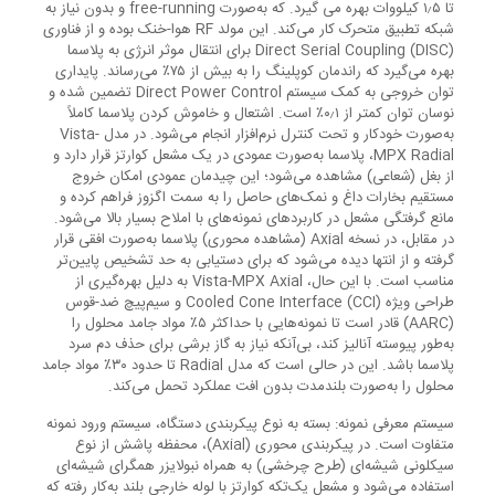
تا ۱٫۵ کیلووات بهره می گیرد. که به‌صورت free-running و بدون نیاز به
شبکه تطبیق متحرک کار می‌کند. این مولد RF هوا-خنک بوده و از فناوری
Direct Serial Coupling (DISC) برای انتقال موثر انرژی به پلاسما
بهره می‌گیرد که راندمان کوپلینگ را به بیش از ۷۵٪ می‌رساند. پایداری
توان خروجی به کمک سیستم Direct Power Control تضمین شده و
نوسان توان کمتر از ۰٫۱٪ است. اشتعال و خاموش کردن پلاسما کاملاً
به‌صورت خودکار و تحت کنترل نرم‌افزار انجام می‌شود. در مدل Vista-
MPX Radial، پلاسما به‌صورت عمودی در یک مشعل کوارتز قرار دارد و
از بغل (شعاعی) مشاهده می‌شود؛ این چیدمان عمودی امکان خروج
مستقیم بخارات داغ و نمک‌های حاصل را به سمت اگزوز فراهم کرده و
مانع گرفتگی مشعل در کاربردهای نمونه‌های با املاح بسیار بالا می‌شود.
در مقابل، در نسخه Axial (مشاهده محوری) پلاسما به‌صورت افقی قرار
گرفته و از انتها دیده می‌شود که برای دستیابی به حد تشخیص پایین‌تر
مناسب است. با این حال، Vista-MPX Axial به دلیل بهره‌گیری از
طراحی ویژه Cooled Cone Interface (CCI) و سیم‌پیچ ضد-قوس
(AARC) قادر است تا نمونه‌هایی با حداکثر ۵٪ مواد جامد محلول را
به‌طور پیوسته آنالیز کند، بی‌آنکه نیاز به گاز برشی برای حذف دم سرد
پلاسما باشد. این در حالی است که مدل Radial تا حدود ۳۰٪ مواد جامد
محلول را به‌صورت بلندمدت بدون افت عملکرد تحمل می‌کند.
سیستم معرفی نمونه: بسته به نوع پیکربندی دستگاه، سیستم ورود نمونه
متفاوت است. در پیکربندی محوری (Axial)، محفظه پاشش از نوع
سیکلونی شیشه‌ای (طرح چرخشی) به همراه نبولایزر همگرای شیشه‌ای
استفاده می‌شود و مشعل یک‌تکه کوارتز با لوله خارجی بلند به‌کار رفته که