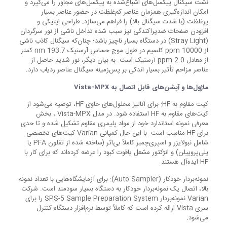
نشت سیگنال پیکسل‌های اشباع‌شده به پیکسل‌های مجاور را می‌گیرد و
امکان اندازه‌گیری همزمان عناصر کم‌غلظت در حضور عناصر بسیار
پرغلظت (با شدت سیگنال بالا) را فراهم می‌سازد. طراحی اپتیکی و
افزودن صفحات ضدپراکندگی نیز سبب شده تداخل ناشی از نور سرگردان
(Stray Light) در دستگاه بسیار ناچیز باشد؛ چنان‌که سیگنال کاذب ناشی
از 10000 ppm کلسیم در طول موج حساس آرسنیک 193.7 nm کمتر
از معادل 2.0 ppm آرسنیک است. به بیان دیگر، نور شدید حاصل از
عناصر مزاحم تأثیر بسیار اندکی بر پس‌زمینه سیگنال عناصر ردیاب دارد.
ماژول‌ها و آپشن‌های قابل اتصال به
Vista-MPX
کیت مقاوم به HF: برای آنالیز محلول‌های حاوی HF، توصیه می‌شود از
کیت‌های مقاوم به HF استفاده شود. در مدل Vista-MPX ، بخش
معرفی نمونه استاندارد خود از مواد پلیمری مقاوم تشکیل شده و تا حدی
برای HF مناسب است. با این حال کمپانی Varian کیت‌های تخصصی
شامل نبولایزر و اسپری‌چمبر کاملاً بی‌اثر (ساخته شده از تفلون PFA یا
پلی‌پروپیلن) و انژکتور مشعل یاقوت کبود را عرضه کرده‌اند که برای کار با
HF ایده‌آل هستند.
نمونه‌بردار خودکار (Auto Sampler): برای آزمایشگاه‌هایی با تعداد نمونه
بالا، اتصال یک نمونه‌بردار خودکار به دستگاه بسیار سودمند است. شرکت
Varian نمونه‌بردار SPS-5 Sample Preparation System را برای
سری Vista ارائه کرده است که کاملاً توسط نرم‌افزار دستگاه کنترل
می‌شود.