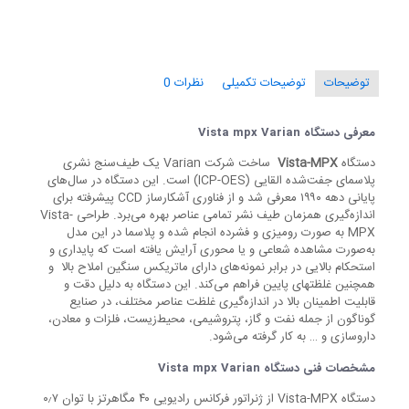
توضیحات
توضیحات تکمیلی
نظرات
0
معرفی دستگاه Vista mpx Varian
دستگاه
Vista-MPX
ساخت شرکت Varian یک طیف‌سنج نشری
پلاسمای جفت‌شده القایی (ICP-OES) است. این دستگاه در سال‌های
پایانی دهه ۱۹۹۰ معرفی شد و از فناوری آشکارساز CCD پیشرفته برای
اندازه‌گیری همزمان طیف نشر تمامی عناصر بهره می‌برد. طراحی Vista-
MPX به صورت رومیزی و فشرده انجام شده و پلاسما در این مدل
به‌صورت مشاهده شعاعی و یا محوری آرایش یافته است که پایداری و
استحکام بالایی در برابر نمونه‌های دارای ماتریکس سنگین املاح بالا و
همچنین غلظتهای پایین فراهم می‌کند. این دستگاه به دلیل دقت و
قابلیت اطمینان بالا در اندازه‌گیری غلظت عناصر مختلف، در صنایع
گوناگون از جمله نفت و گاز، پتروشیمی، محیط‌زیست، فلزات و معادن،
داروسازی و … به کار گرفته می‌شود.
مشخصات فنی
دستگاه Vista mpx Varian
دستگاه Vista-MPX از ژنراتور فرکانس رادیویی ۴۰ مگاهرتز با توان ۰٫۷