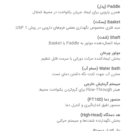
Paddle (پدل)
همزن پارویی برای ایجاد جریان یکنواخت در محیط انحلال.
Basket (بسکت)
سبد فلزی مخصوص نگهداری بعضی فرم‌های دارویی در روش USP 1.
Shaft (شفت)
میله اتصال‌دهنده موتور به Paddle یا Basket.
موتور چرخان
بخش ایجادکننده حرکت دورانی با سرعت قابل تنظیم.
Water Bath (حمام آب)
مخزن آب جهت ثابت نگه داشتن دمای تست.
سیستم گرمایش خارجی
هیتر Flow-Through برای گرم‌کردن یکنواخت محیط.
سنسور دما (PT100)
سنسور دقیق اندازه‌گیری و کنترل دما.
هد دستگاه (High-Head)
بخش نگهدارنده شفت‌ها و سیستم حرکتی.
پنل کنترل دیجیتال