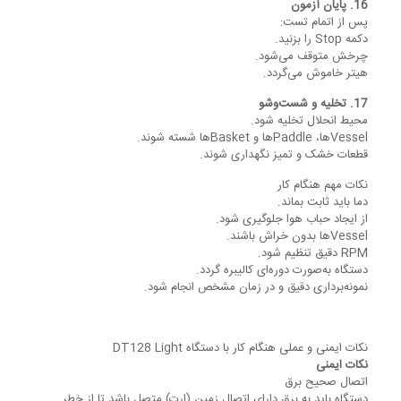
16. پایان آزمون
پس از اتمام تست:
دکمه Stop را بزنید.
چرخش متوقف می‌شود.
هیتر خاموش می‌گردد.
17. تخلیه و شست‌وشو
محیط انحلال تخلیه شود.
Vesselها، Paddleها و Basketها شسته شوند.
قطعات خشک و تمیز نگهداری شوند.
نکات مهم هنگام کار
دما باید ثابت بماند.
از ایجاد حباب هوا جلوگیری شود.
Vesselها بدون خراش باشند.
RPM دقیق تنظیم شود.
دستگاه به‌صورت دوره‌ای کالیبره گردد.
نمونه‌برداری دقیق و در زمان مشخص انجام شود.
نکات ایمنی و عملی هنگام کار با دستگاه DT128 Light
نکات ایمنی
اتصال صحیح برق
دستگاه باید به برق دارای اتصال زمین (ارت) متصل باشد تا از خطر