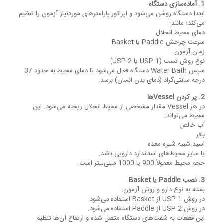
1. آماده‌سازی دستگاه
ابتدا دستگاه روشن می‌شود و اپراتور پارامترهای موردنیاز آزمون را تنظیم
می‌کند؛ مانند:
دمای محیط انحلال
سرعت چرخش Paddle یا Basket
زمان آزمون
نوع روش تست (USP 1 یا USP 2)
سپس Water Bath دستگاه فعال می‌شود تا دمای محیط به حدود 37
درجه سانتی‌گراد (دمای بدن انسان) برسد.
2. پر کردن Vesselها
در هر Vessel مقدار مشخصی از محیط انحلال ریخته می‌شود. این
محیط می‌تواند:
آب خالص
بافر
اسید شبیه شیره معده
یا سایر محیط‌های استاندارد دارویی باشد.
حجم محیط معمولاً 900 یا 1000 میلی‌لیتر است.
3. نصب Paddle یا Basket
بسته به نوع دارو و روش آزمون:
در روش USP 1 از Basket استفاده می‌شود.
در روش USP 2 از Paddle استفاده می‌شود.
این قطعات به شفت‌های دستگاه متصل شده و ارتفاع آن‌ها تنظیم