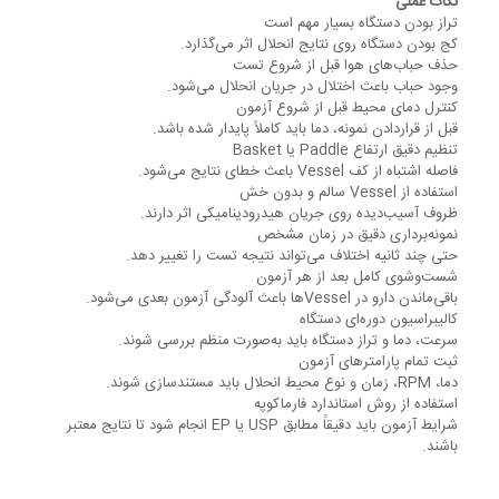
نکات عملی
تراز بودن دستگاه بسیار مهم است
کج بودن دستگاه روی نتایج انحلال اثر می‌گذارد.
حذف حباب‌های هوا قبل از شروع تست
وجود حباب باعث اختلال در جریان انحلال می‌شود.
کنترل دمای محیط قبل از شروع آزمون
قبل از قراردادن نمونه، دما باید کاملاً پایدار شده باشد.
تنظیم دقیق ارتفاع Paddle یا Basket
فاصله اشتباه از کف Vessel باعث خطای نتایج می‌شود.
استفاده از Vessel سالم و بدون خش
ظروف آسیب‌دیده روی جریان هیدرودینامیکی اثر دارند.
نمونه‌برداری دقیق در زمان مشخص
حتی چند ثانیه اختلاف می‌تواند نتیجه تست را تغییر دهد.
شست‌وشوی کامل بعد از هر آزمون
باقی‌ماندن دارو در Vesselها باعث آلودگی آزمون بعدی می‌شود.
کالیبراسیون دوره‌ای دستگاه
سرعت، دما و تراز دستگاه باید به‌صورت منظم بررسی شوند.
ثبت تمام پارامترهای آزمون
دما، RPM، زمان و نوع محیط انحلال باید مستندسازی شوند.
استفاده از روش استاندارد فارماکوپه
شرایط آزمون باید دقیقاً مطابق USP یا EP انجام شود تا نتایج معتبر
باشند.