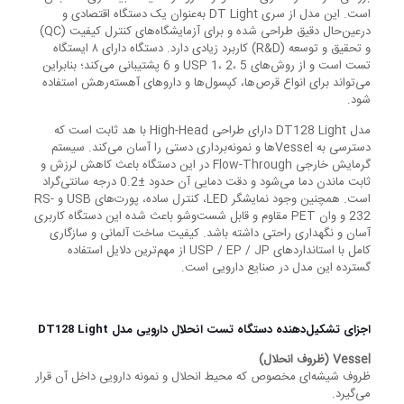
است. این مدل از سری DT Light به‌عنوان یک دستگاه اقتصادی و
درعین‌حال دقیق طراحی شده و برای آزمایشگاه‌های کنترل کیفیت (QC)
و تحقیق و توسعه (R&D) کاربرد زیادی دارد. دستگاه دارای ۸ ایستگاه
تست است و از روش‌های USP 1، 2، 5 و 6 پشتیبانی می‌کند؛ بنابراین
می‌تواند برای انواع قرص‌ها، کپسول‌ها و داروهای آهسته‌رهش استفاده
شود.
مدل DT128 Light دارای طراحی High-Head با هد ثابت است که
دسترسی به Vesselها و نمونه‌برداری دستی را آسان می‌کند. سیستم
گرمایش خارجی Flow-Through در این دستگاه باعث کاهش لرزش و
ثابت ماندن دما می‌شود و دقت دمایی آن حدود ±0.2 درجه سانتی‌گراد
است. همچنین وجود نمایشگر LED، کنترل ساده، پورت‌های USB و RS-
232 و وان PET مقاوم و قابل شست‌وشو باعث شده این دستگاه کاربری
آسان و نگهداری راحتی داشته باشد. کیفیت ساخت آلمانی و سازگاری
کامل با استانداردهای USP / EP / JP از مهم‌ترین دلایل استفاده
گسترده این مدل در صنایع دارویی است.
اجزای تشکیل‌دهنده دستگاه تست انحلال دارویی مدل DT128 Light
Vessel (ظروف انحلال)
ظروف شیشه‌ای مخصوص که محیط انحلال و نمونه دارویی داخل آن قرار
می‌گیرد.