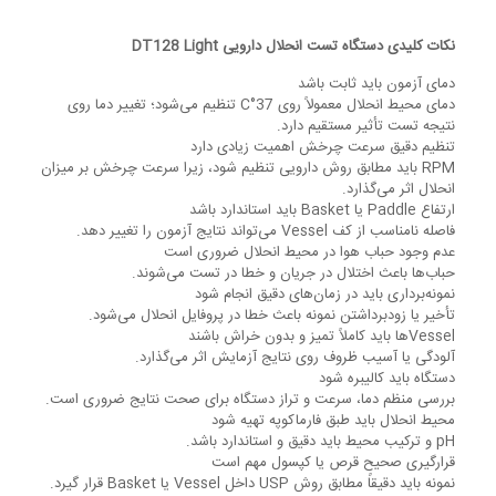
نکات کلیدی دستگاه تست انحلال دارویی DT128 Light
دمای آزمون باید ثابت باشد
دمای محیط انحلال معمولاً روی 37°C تنظیم می‌شود؛ تغییر دما روی
نتیجه تست تأثیر مستقیم دارد.
تنظیم دقیق سرعت چرخش اهمیت زیادی دارد
RPM باید مطابق روش دارویی تنظیم شود، زیرا سرعت چرخش بر میزان
انحلال اثر می‌گذارد.
ارتفاع Paddle یا Basket باید استاندارد باشد
فاصله نامناسب از کف Vessel می‌تواند نتایج آزمون را تغییر دهد.
عدم وجود حباب هوا در محیط انحلال ضروری است
حباب‌ها باعث اختلال در جریان و خطا در تست می‌شوند.
نمونه‌برداری باید در زمان‌های دقیق انجام شود
تأخیر یا زودبرداشتن نمونه باعث خطا در پروفایل انحلال می‌شود.
Vesselها باید کاملاً تمیز و بدون خراش باشند
آلودگی یا آسیب ظروف روی نتایج آزمایش اثر می‌گذارد.
دستگاه باید کالیبره شود
بررسی منظم دما، سرعت و تراز دستگاه برای صحت نتایج ضروری است.
محیط انحلال باید طبق فارماکوپه تهیه شود
pH و ترکیب محیط باید دقیق و استاندارد باشد.
قرارگیری صحیح قرص یا کپسول مهم است
نمونه باید دقیقاً مطابق روش USP داخل Vessel یا Basket قرار گیرد.