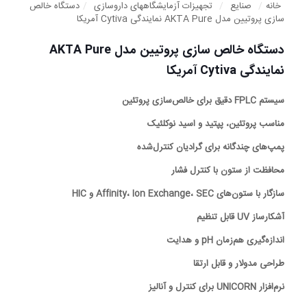
خانه
/
صنایع
/
تجهیزات آزمایشگاههای داروسازی
/
دستگاه خالص
سازی پروتیین مدل AKTA Pure نمایندگی Cytiva آمریکا
دستگاه خالص سازی پروتیین مدل AKTA Pure
نمایندگی Cytiva آمریکا
سیستم FPLC دقیق برای خالص‌سازی پروتئین
مناسب پروتئین، پپتید و اسید نوکلئیک
پمپ‌های چندگانه برای گرادیان کنترل‌شده
محافظت از ستون با کنترل فشار
سازگار با ستون‌های Affinity، Ion Exchange، SEC و HIC
آشکارساز UV قابل تنظیم
اندازه‌گیری هم‌زمان pH و هدایت
طراحی مدولار و قابل ارتقا
نرم‌افزار UNICORN برای کنترل و آنالیز