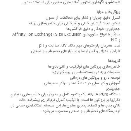
شستشو و نگهداری ستون:
آماده‌سازی ستون برای استفاده بعدی.
ویژگی‌ها و مزایا
کنترل دقیق جریان و فشار برای محافظت از ستون
امکان ایجاد گرادیان خطی و غیرخطی برای خالص‌سازی بهینه
جمع‌آوری خودکار و دقیق فراکشن‌ها
سازگار با انواع ستون‌های Affinity، Ion Exchange، Size Exclusion
و HIC
ثبت همزمان پارامترهای مهم مانند UV، هدایت و pH
طراحی مدولار و قابل ارتقا برای نیازهای تحقیقاتی و صنعتی
کاربردها
خالص‌سازی پروتئین‌های نوترکیب و آنتی‌بادی‌ها
تحقیقات پایه در زیست‌شناسی و بیوتکنولوژی
توسعه دارو و پروتئین‌های درمانی
آموزش و کار عملی در دانشگاه‌ها و مراکز تحقیقاتی
جمع‌بندی
دستگاه AKTA Pure یک پلتفرم کامل و مدولار برای خالص‌سازی دقیق و
تکرارپذیر پروتئین‌ها است. با ترکیب کنترل نرم‌افزاری پیشرفته، دقت
بالای پمپ‌ها و انعطاف‌پذیری ستون‌ها، این سیستم استانداردی جهانی در
آزمایشگاه‌های تحقیقاتی و صنعتی محسوب می‌شود.