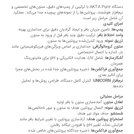
دستگاه AKTA Pure با ترکیبی از پمپ‌های دقیق، ستون‌های تخصصی و
نرم‌افزار هوشمند، پروتئین‌ها را از نمونه‌های پیچیده جدا می‌کند. عملکرد
آن شامل مراحل زیر است:
اجزای کلیدی
پمپ‌ها:
تامین جریان بافر و ایجاد گرادیان دقیق برای جداسازی بهینه.
واحد اختلاط بافر:
ترکیب دقیق چند بافر قبل از ورود به ستون.
تزریق نمونه:
ورود کنترل‌شده پروتئین‌ها به ستون.
ستون کروماتوگرافی:
جداسازی بر اساس ویژگی‌های فیزیکوشیمیایی مانند
بار، اندازه یا اتصال اختصاصی.
آشکارسازها:
شامل UV، هدایت الکتریکی و pH برای مانیتورینگ
همزمان.
جمع‌آوری فراکشن‌ها:
ذخیره پروتئین‌های جدا شده در بخش‌های مجزا
برای آنالیز بعدی.
نرم‌افزار UNICORN:
کنترل کامل دستگاه، طراحی روش‌ها و تحلیل
داده‌ها.
مراحل عملیاتی
تعادل ستون:
آماده‌سازی ستون با بافر اولیه.
تزریق نمونه:
اتصال پروتئین هدف به ستون و عبور ناخالصی‌ها.
شستشو:
حذف مواد غیر هدف.
استخراج پروتئین هدف:
آزادسازی پروتئین با تغییر شرایط بافر مانند
افزایش نمک، تغییر pH یا افزودن لیگاند رقابتی.
جمع‌آوری فراکشن‌ها:
ذخیره جداگانه پروتئین‌های خالص شده.