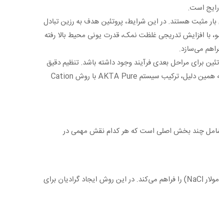
 رایج است.
Cation E) در مقیاس پایلوت، تمرکز بر جداسازی پروتئین‌هایی است که در pH مشخص دارای بار مثبت هستند. در این شرایط، پروتئین هدف به رزین تبادل
مرحله شستشو، با افزایش تدریجی غلظت نمک، قدرت یونی محیط بالا رفته
اهم می‌سازد.
وتئین برای مراحل بعدی فرآیند وجود داشته باشد. تنظیم دقیق
pH، کنترل گرادیان نمک و پایش آنلاین کروماتوگرام، باعث می‌شود فرآیند خالص‌سازی با حداقل اتلاف نمونه و بیشترین بازده انجام شود. به همین دلیل، ترکیب سیستم AKTA Pure با روش Cation
ت استفاده می‌شود، دستگاه شامل چند بخش اصلی است که هر کدام نقش مهمی در
پمپ چهارتایی قلب دستگاه محسوب می‌شود. این بخش امکان ترکیب دقیق چند بافر مختلف و ایجاد گرادیان نمکی کنترل‌شده (مثلاً 0 تا 1 مولار NaCl) را فراهم می‌کند. در این روش ایجاد گرادیان برای