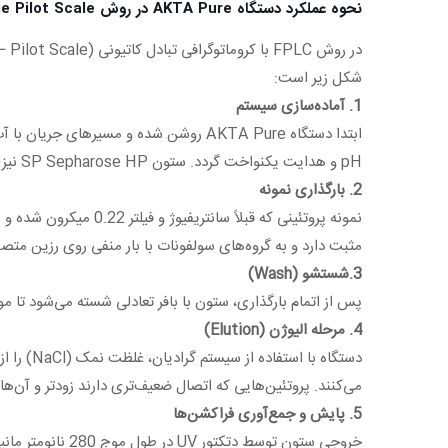
نحوه عملکرد دستگاه AKTA Pure در روش Cation Exchange Pilot Scale
شکل زیر است:
1. آماده‌سازی سیستم
pH و هدایت یکنواخت گردد. ستون SP Sepharose HP نیز با چند حجم ستونی (CV) از بافر تعادلی اکویلیبره می‌شود.
2. بارگذاری نمونه
مثبت دارد و به گروه‌های سولفونات با بار منفی روی رزین متصل
3.شستشو (Wash)
پس از اتمام بارگذاری، ستون با بافر تعادلی شسته می‌شود تا
4. مرحله الیوژن (Elution)
می‌کنند. پروتئین‌هایی که اتصال ضعیف‌تری دارند زودتر و آن‌ها
5. پایش و جمع‌آوری فراکشن‌ها