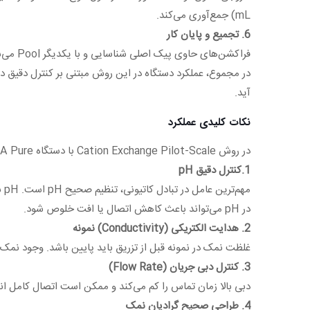
mL) جمع‌آوری می‌کند.
6. تجمیع و پایان کار
فراکشن‌های حاوی پیک اصلی شناسایی و با یکدیگر Pool می‌شوند. در پایان، ستون با بافر شستشو یا ذخیره تمیز شده و سیستم برای استفاده بعدی آماده می‌شود.
آید.
نکات کلیدی عملکرد
در روش Cation Exchange Pilot-Scale با دستگاه AKTA Pure رعایت چند نکته کلیدی باعث افزایش بازده خالص‌سازی و جلوگیری از افت کیفیت پروتئین می‌شود:
1.کنترل دقیق pH
در pH می‌تواند باعث کاهش اتصال یا افت خلوص شود.
2. هدایت الکتریکی (Conductivity) نمونه
غلظت نمک در نمونه قبل از تزریق باید پایین باشد. وجود نمک ب
3. کنترل دبی جریان (Flow Rate)
دبی بالا زمان تماس را کم می‌کند و ممکن است اتصال کامل انجام نشود. در مقیاس پایلوت معمولاً 1–2 mL/min مناس
4. طراحی صحیح گرادیان نمک