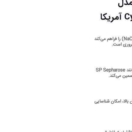
Chromatograph) مدل
امکان ایجاد گرادیان خطی و یکنواخت نمک (۰ تا ۱ مولار NaCl) را فراهم می‌کند
ضروری است.
پایش لحظه‌ای فشار از آسیب به ستون‌های تبادل یونی مانند SP Sepharose
بالا، امکان شناسایی