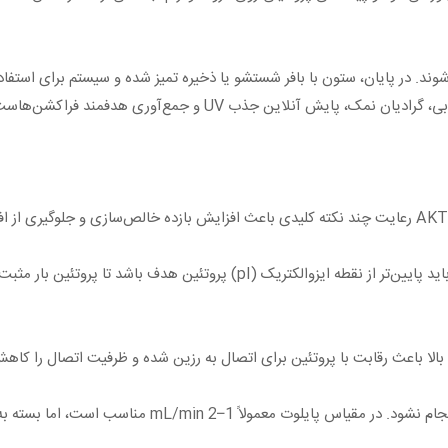
در مجموع، عملکرد دستگاه در این روش مبتنی بر کنترل دقیق دبی، گرادی
مهم‌ترین عامل در تبادل کاتیونی، تنظیم صحیح pH است. pH باید پایین‌تر از نقط
الا باعث رقابت با پروتئین برای اتصال به رزین شده و ظرفیت اتصال را کاهش م
ب است، اما بسته به حجم ستون و نوع پروتئین باید بهینه‌سازی شود.