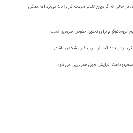
شود. گرادیان ملایم (مثلاً 0–1 M طی 20 CV) تفکیک بهتری ایجاد می‌کند، در حالی که گرادیان تند‌تر سرعت کار را بالا می‌برد اما ممکن
حیح کروماتوگرام برای تحلیل خلوص ضروری است.
ی رزین باید قبل از شروع کار مشخص باشد.
ی صحیح باعث افزایش طول عمر رزین می‌شود.