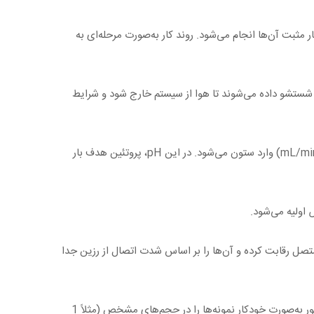
 بر اساس جداسازی مولکول‌ها بر پایه بار مثبت آن‌ها انجام می‌شود. روند کار به‌صورت مرحله‌ای به
ا دستگاه AKTA Pure روشن شده و مسیرهای جریان با آب دیونیزه و سپس با بافر تعادلی (20 mM Sodium Phosphate, pH=6.0) شستشو داده می‌شوند تا هوا از سیستم خارج شود و شرایط
نمونه پروتئینی که قبلاً سانتریفیوژ و فیلتر 0.22 میکرون شده و pH آن تنظیم شده است، توسط پمپ چهارتایی با دبی مشخص (حدود 1–2 mL/min) وارد ستون می‌شود. در این pH، پروتئین هدف بار
اولیه می‌شود.
 یون‌های سدیم با پروتئین‌های متصل رقابت کرده و آن‌ها را بر اساس شدت اتصال از رزین جدا
خروجی ستون توسط دتکتور UV در طول موج 280 نانومتر مانیتور می‌شود و پیک‌های پروتئینی روی کروماتوگرام ثبت می‌گردد. فراکشن کالکتور به‌صورت خودکار نمونه‌ها را در حجم‌های مشخص (مثلاً 1