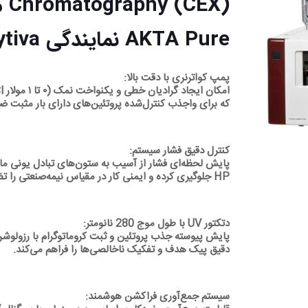
y (CEX
AKTA Pure نمایندگی Cytiva آمریکا
پمپ کواترنری با دقت بالا:
که برای واجذب کنترل‌شده پروتئین‌های دارای بار مثبت 
کنترل دقیق فشار سیستم:
HP جلوگیری کرده و ایمنی کار در مقیاس نیمه‌صنعتی را تضمین می‌کند.
دتکتور UV با طول موج 280 نانومتر:
پایش پیوسته جذب پروتئین و ثبت کروماتوگرام با رزولوشن 
دقیق پیک هدف و تفکیک ناخالصی‌ها را فراهم می‌کند.
سیستم جمع‌آوری فراکشن هوشمند: