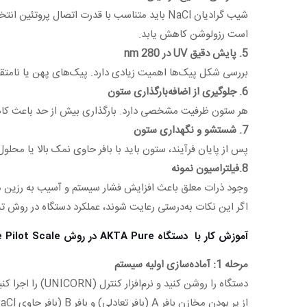
است رزولوشن کاهش یابد.
5. پایش دقیق UV در 280 nm
بررسی شکل پیک‌ها اهمیت زیادی دارد. پیک‌های پهن یا نامتق
6. جلوگیری از اضافه‌بارگذاری ستون
هر ستون ظرفیت مشخصی دارد. بارگذاری بیش از حد باعث کاه
7. شستشو و نگهداری ستون
پس از پایان فرآیند، ستون باید با بافر حاوی نمک بالا یا م
8.فیلتراسیون نمونه
وجود ذرات معلق باعث افزایش فشار سیستم و آسیب به رزین می‌شود. استفاده از فیلتر 0.22 
اگر این نکات به‌درستی رعایت شوند، عملکرد دستگاه در روش تباد
آموزش کار با دستگاه AKTA Pure در روش Cation Exchange Pilot Scale
مرحله 1: آماده‌سازی اولیه سیستم
دستگاه را روشن کنید و نرم‌افزار کنترل (UNICORN) را اجرا کنید.
از پر بودن مخازن بافر A (بافر تعادلی) و بافر B (بافر حاوی 1M NaCl) مطمئن شوید.