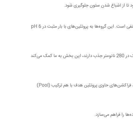
ود تا از اشباع شدن ستون جلوگیری شود.
مهم‌ترین بخش جداسازی همین ستون است. داخل ستون رزین Strong Cation Exchange قرار دارد که دارای گروه‌های سولفونات با بار منفی است. این گروه‌ها به پروتئین‌های با بار مثبت در pH 6
این دتکتور برای پایش جذب پروتئین‌ها در حین خروج از ستون استفاده می‌شود. چون اکثر پروتئین‌ها به دلیل وجود اسیدهای آمینه آروماتیک در 280 نانومتر جذب دارند، این بخش به ما کمک می‌کند
پس از آشکارسازی، محلول خروجی به صورت فراکشن‌های مشخص (مثلاً 1 میلی‌لیتری) جمع‌آوری می‌شود. سپس بر اساس شدت جذب UV، فراکشن‌های حاوی پروتئین هدف با هم ترکیب (Pool)
‌ها را فراهم می‌سازد.