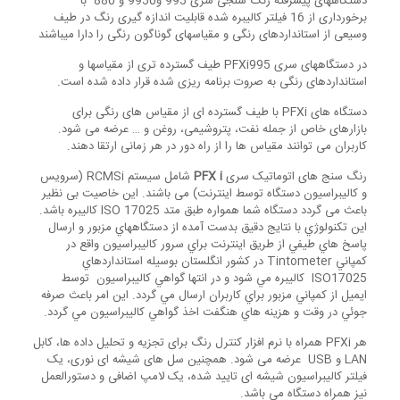
دستگاههای پیشرفته رنگ سنجی سری 995 و9950 و 880 با
برخورداری از 16 فیلتر کالیبره شده قابلیت اندازه گیری رنگ در طیف
وسیعی از استانداردهای رنگی و مقیاسهای گوناگون رنگی را دارا میباشند
در دستگاههای سری PFXi995 طیف گسترده تری از مقیاسها و
استانداردهای رنگی به صروت برنامه ریزی شده قرار داده شده است.
دستگاه های PFXi با طیف گسترده ای از مقیاس های رنگی برای
بازارهای خاص از جمله نفت، پتروشیمی، روغن و … عرضه می شود.
کاربران می توانند مقیاس ها را از راه دور در هر زمانی ارتقا دهند.
رنگ سنج های اتوماتیک سری
PFX i
شامل سیستم RCMSi (سرویس
و کالیبراسیون دستگاه توسط اینترنت) می باشند. این خاصیت بی نظیر
باعث می گردد دستگاه شما همواره طبق متد ISO 17025 کالیبره باشد.
اين تکنولوژي با نتايج دقيق بدست آمده از دستگاههاي مزبور و ارسال
پاسخ هاي طيفي از طريق اينترنت براي سرور کاليبراسيون واقع در
کمپاني Tintometer در کشور انگلستان بوسيله استانداردهاي
ISO17025 کاليبره مي شود و در انتها گواهي کاليبراسيون توسط
ايميل از کمپاني مزبور براي کاربران ارسال مي گردد. اين امر باعث صرفه
جوئي در وقت و هزينه هاي هنگفت اخذ گواهي کاليبراسيون مي گردد.
هر PFXi همراه با نرم افزار کنترل رنگ برای تجزیه و تحلیل داده ها، کابل
LAN و USB عرضه می شود. همچنین سل های شیشه ای نوری، یک
فیلتر کالیبراسیون شیشه ای تایید شده، یک لامپ اضافی و دستورالعمل
نیز همراه دستگاه می باشد.