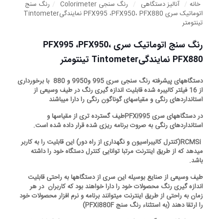
خانه
/
آنالیز دستگاهی
/
رنگ سنجی Colorimeter
/
رنگ سنج
اتوماتیک سری PFX995 ،PFX950، PFX880 نمایندگیTintometer
تینتومتر
رنگ سنج اتوماتیک سری PFX995 ،PFX950،
PFX880 نمایندگیTintometer تینتومتر
دستگاههای پیشرفته رنگ سنجی سری 995 و9950 و 880 با برخورداری
از 16 فیلتر کالیبره شده قابلیت اندازه گیری رنگ در طیف وسیعی از
استانداردهای رنگی و مقیاسهای گوناگون رنگی را دارا میباشند
در دستگاههای سری PFXi995طیف گسترده تری از مقیاسها و
استانداردهای رنگی به صروت برنامه ریزی شده قرار داده شده است.
RCMSi(کنترل کالیبراسیون و نگهداری از راه دور) این قابلیت را به کاربر
میدهد که از طریق اینترنت مرتبا توانایی کنترل دستگاه خود را داشته
باشد.
طیف وسیعی از صنایع بوسیله این سری از دستگاهها به راحتی قابلیت
اندازه گیری رنگ محصولات خود را دارا خواهند بود که کاربران در هر
زمان به راحتی از طریق اینترنت میتوانند برنامه و نرم افزار محصولات خود
را ارتقا دهند (به استثناء رنگ سنج PFXi880F)