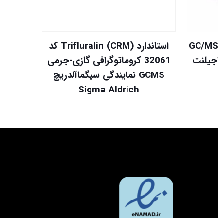
رول دستگاه کروماتوگرافی GC/MS
استاندارد (CRM) Trifluralin کد
دگی اجیلنت
32061 کروماتوگرافی گازی-جرمی
GCMS نمایندگی سیگماآلدریچ
Sigma Aldrich