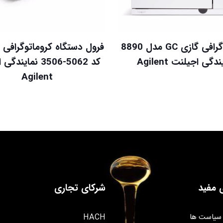
کروماتوگرافی گازی GC مدل 8890
ف
دگی اجیلنت Agilent
کد 5062-3506 نماین
Agilent
 مفید
شرکای تجاری
سیاست ها
HACH