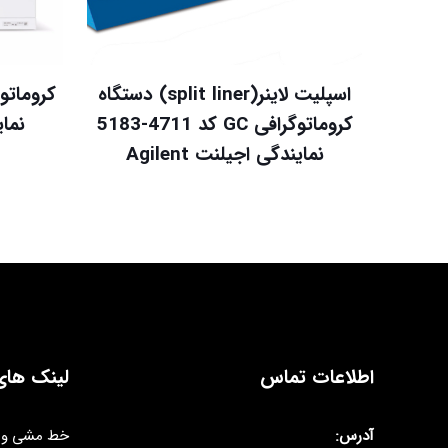
اسپلیت لاینر(split liner) دستگاه
کروماتوگرافی GC کد 4711-5183
نماین
نمایندگی اجیلنت Agilent
اطلاعات تماس
لینک های
آدرس:
خط مشی و 