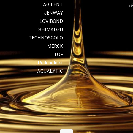
ش
AGILENT
JENWAY
LOVIBOND
SHIMADZU
TECHNOSCOLO
MERCK
TOF
Perkinelmer
AQUALYTIC