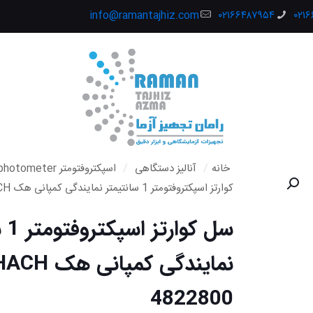
info@ramantajhiz.com
۰۲۱۶۶۴۸۷۹۵۴
۰۲۱
خانه
/
آنالیز دستگاهی
/
اسپکتروفتومتر Spectrophotometer
کوارتز اسپکتروفتومتر 1 سانتیمتر نمایندگی کمپانی هک HACH کد 4822800
سل ک
4822800