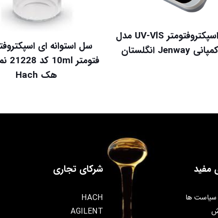
دستگاه اسپکتروفتومتر UV-VlS مدل
سل استوانه ای اسپکتروفتو
فتومتر l
هک Hach
 مفید
شرکای تجاری
سیاست ها
HACH
ش
AGILENT