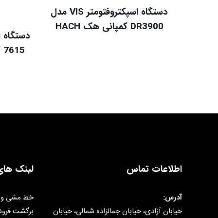
دستگاه اسپکتروفتومتر VIS مدل
DR3900 کمپانی هک HACH
7615 کمپانی Jenway انگلستان
اطلاعات تماس
لینک های
آدرس:
خط مشی و 
خیابان آزادی، خیابان جمالزاده شمالی، خیابان
برگشت فرو