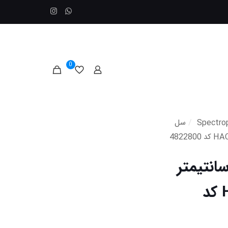
0
/
سل
وارتز اسپکتروفتومتر 1 سانتیمتر
نمایندگی کمپانی هک HACH کد