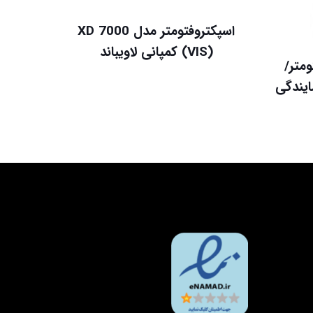
اسپکتروفتومتر مدل XD 7000
(VIS) کمپانی لاویباند
متر/
10m کد 21228 نمایندگی