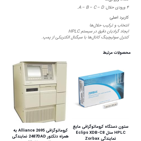
۴ ورودی حلال: A – B – C – D.
کاربرد اصلی
انتخاب و ترکیب حلال‌ها
ایجاد گرادیان دقیق در سیستم HPLC
کنترل سوئیچینگ کانال‌ها با سیگنال الکتریکی از پمپ.
محصولات مرتبط
ستون دستگاه کروماتوگرافی مایع
کروماتوگرافی Alliance 2695 به
HPLC مدل Eclips XDB-C8
همراه دتکتور 2487DAD نمایندگی
نمایندگی Zorbax