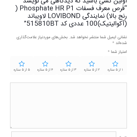
اولین کسی باشید که دیدگاهی می نویسد
“قرص معرف فسفات Phosphate HR P1 (
رنج بالا) نمایندگی LOVIBOND لاویباند
(آکوالیتیک)100 عددی کد 515810BT”
نشانی ایمیل شما منتشر نخواهد شد.
بخش‌های موردنیاز علامت‌گذاری
شده‌اند
*
امتیاز شما
*
۱ از ۵ ستاره
۲ از ۵ ستاره
۳ از ۵ ستاره
۴ از ۵ ستاره
۵ از ۵ ستاره