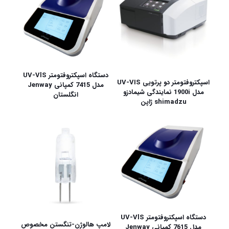
دستگاه اسپکتروفتومتر UV-VlS
اسپکتروفتومتر دو پرتویی UV-VIS
مدل 7415 کمپانی Jenway
مدل 1900i نمایندگی شیمادزو
انگلستان
shimadzu ژاپن
دستگاه اسپکتروفتومتر UV-VlS
لامپ هالوژن-تنگستن مخصوص
مدل 7615 کمپانی Jenway