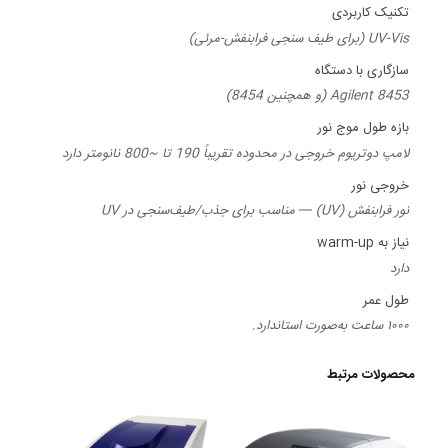
تکنیک کاربردی
UV-Vis (برای طیف سنجی فرابنفش-مرئی)
سازگاری با دستگاه
Agilent 8453 (و همچنین 8454)
بازه طول موج نور
لامپ دوتریوم خروجی در محدوده تقریباً 190 تا ~800 نانومتر دارد
خروجی نور
نور فرابنفش (UV) — مناسب برای جذب/طیف‌سنجی در UV
نیاز به warm-up
دارد
طول عمر
۱۰۰۰ ساعت به‌صورت استاندارد.
محصولات مرتبط