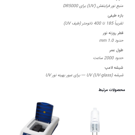
منبع نور فرابنفش (UV) برای DR5000
بازه طیفی
تقریباً 185 تا 400 نانومتر (طیف UV)
قطر روزنه نور
حدود 1.0 mm
طول عمر
حدود 2000 ساعت
شیشه لامپ
شیشه UV (UV-glass) — برای عبور بهینه نور UV
محصولات مرتبط