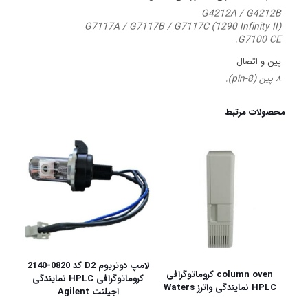
G4212A / G4212B
G7117A / G7117B / G7117C (1290 Infinity II)
G7100 CE.
پین و اتصال
۸ پین (8-pin).
محصولات مرتبط
لامپ دوتریوم D2 کد 0820-2140
column oven کروماتوگرافی
کروماتوگرافی HPLC نمایندگی
HPLC نمایندگی واترز Waters
اجیلنت Agilent