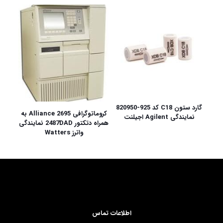
گارد ستون C18 کد 925-820950
کروماتوگرافی Alliance 2695 به
نمایندگی Agilent اجیلنت
همراه دتکتور 2487DAD نمایندگی
واترز Watters
اطلاعات تماس