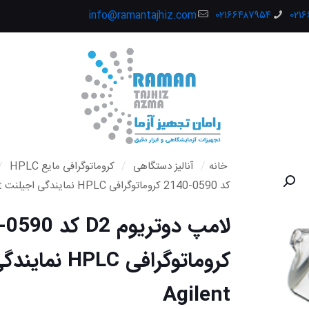
info@ramantajhiz.com
۰۲۱۶۶۴۸۷۹۵۴
۰۲۱
خانه
/
آنالیز دستگاهی
/
کروماتوگرافی مایع HPLC
/
کد 0590-2140 کروماتوگرافی HPLC نمایندگی اجیلنت Agilent
کروماتوگرافی PLC
Agilent