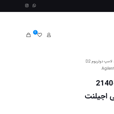
0
لامپ دوتریوم D2
لامپ دوتریوم D2 کد 0590-2140
H نمایندگی اجیلنت