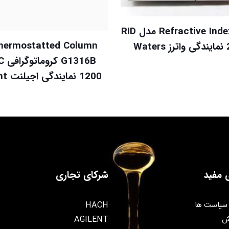
دتکتور Refractive Index مدل RID
Wat
1316B
1200 نمایندگی اجیلنت Agilent
 مفید
شرکای تجاری
سیاست ها
HACH
ش
AGILENT