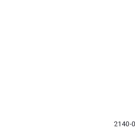
اولین کسی باشید که دیدگاهی می نویسد “لامپ دوتریوم D2 کد 0590-2140