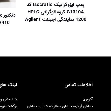
پمپ ایزوکراتیک Isocratic کد
G1310A کروماتوگرافی HPLC
1200 نمایندگی اجیلنت Agilent
2410 نمایندگی واترز ers
اطلاعات تماس
لینک های
آدرس:
خط مشی و 
خیابان آزادی، خیابان جمالزاده شمالی، خیابان
برگشت فرو