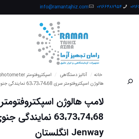
info@ramantajhiz.com
۰۲۱۶۶۴۸۷۹۵۴
۰۲۱
خانه
/
آنالیز دستگاهی
/
اسپکتروفتومتر Spectrophotometer
هالوژن اسپکتروفتومتر سری 63،73،74،68 نمایندگی جنوی Jenway انگلستان
لامپ هالوژن اسپکتروفتومتر
63،73،74،68 نمایندگی جن
Jenway انگلستان