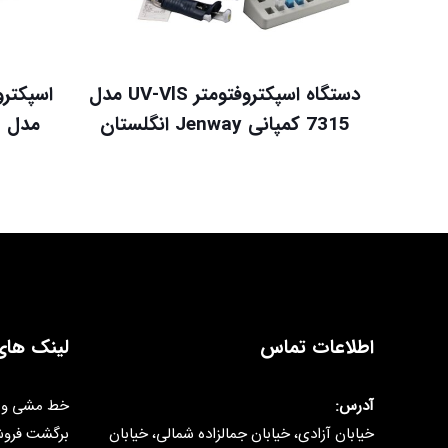
دستگاه اسپکتروفتومتر UV-VlS مدل
7315 کمپانی Jenway انگلستان
اطلاعات تماس
لینک های
آدرس:
خط مشی و 
خیابان آزادی، خیابان جمالزاده شمالی، خیابان
برگشت فرو