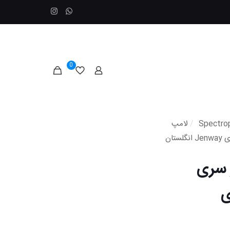
0
/
لامپ
 سری
وی