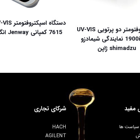
اسپکتروفتومتر دو پرتویی UV-VIS
7615 کمپانی Jenway انگلستان
مدل 1900i نمایندگی شیمادزو
shimadzu ژاپن
 مفید
شرکای تجاری
سیاست ها
HACH
ش
AGILENT