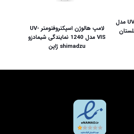
دستگاه اسپکتروفتومتر UV-VlS مدل
لامپ هالوژن اسپکتروفتومتر UV-
VIS مدل 1240 نمایندگی شیمادزو
shimadzu ژاپن