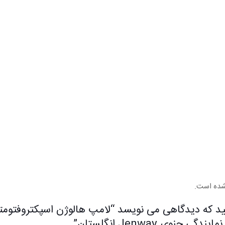
شده است.
د که دیدگاهی می نویسد “لامپ هالوژن اسپکتروفتومت