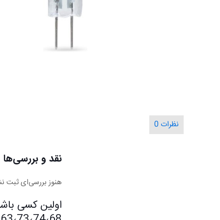
نظرات
0
نقد و بررسی‌ها
هنوز بررسی‌ای ثبت ن
اولین کسی باشی
63،73،74،68 نمایندگی جنوی Jenway انگلستان”