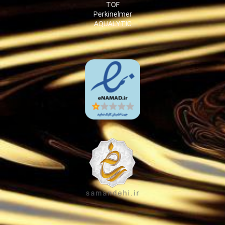
TOF
Perkinelmer
AQUALYTIC