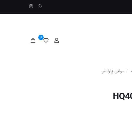
0
/
مولتی پارامتر
متر پرتابل مدل HQ40D