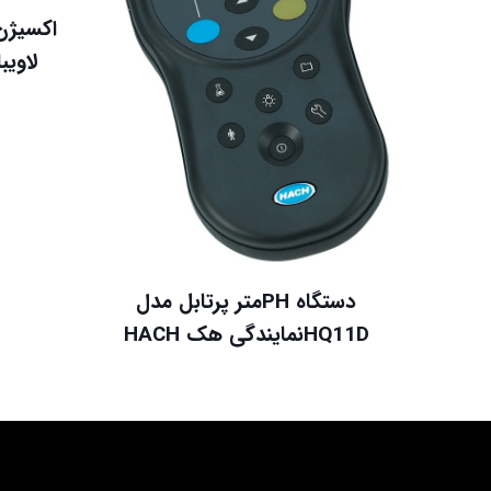
لاویبان
دستگاه PHمتر پرتابل مدل
HQ11Dنمایندگی هک HACH