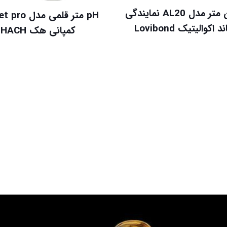
اکسیژن متر مدل AL20 نمایندگی
pH متر قلمی مد
د اکوالیتیک Lovibond
کمپانی هک HACH