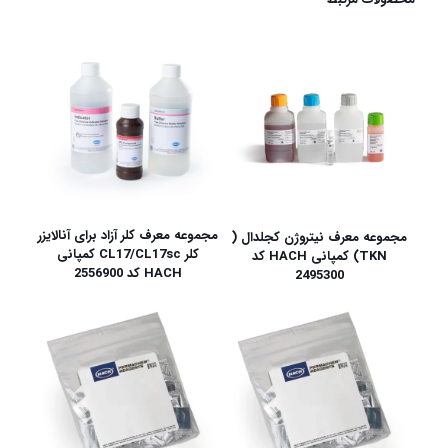
مجموعه معرف کلر آزاد برای آنالایزر
مجموعه معرف نیتروژن کجلدال (
کلر CL17/CL17sc کمپانی
TKN) کمپانی HACH کد
HACH کد 2556900
2495300