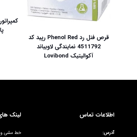
پال
قرص فنل رد Phenol Red رپید کد
4511792 نمایندگی لاویباند
آکوالیتیک Lovibond
اطلاعات تماس
لینک های
آدرس:
خط مشی و 