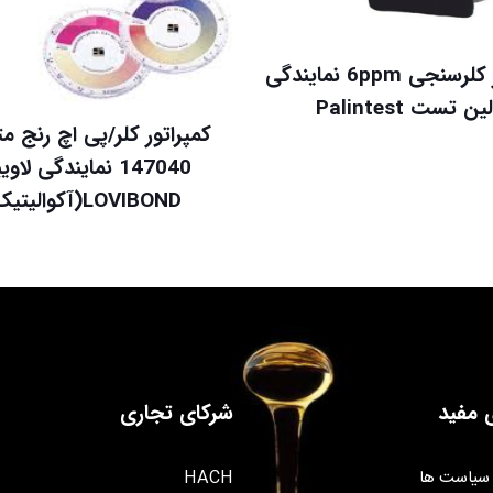
کمپراتور کلرسنجی 6ppm نمایندگی
ین تست Palintest
کمپراتور کلر/پی اچ رنج 
147040 نمایندگی لاوی
LOVIBOND(آکوالیتیک)
 مفید
شرکای تجاری
سیاست ها
HACH