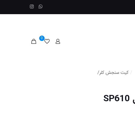
0
/
کیت سنجش کلر/
کیت سنجش کلر/پی اچ مدل SP610