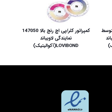
متوسط
کمپراتور کلر/پی اچ رنج بالا 147050
باند
نمایندگی لاویباند
LOVIBOND(آکوالیتیک)