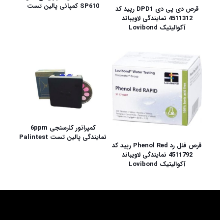
SP610 کمپانی پالین تست
قرص دی پی دی DPD1 رپید کد
4511312 نمایندگی لاویباند
آکوالیتیک Lovibond
کمپراتور کلرسنجی 6ppm
نمایندگی پالین تست Palintest
قرص فنل رد Phenol Red رپید کد
4511792 نمایندگی لاویباند
آکوالیتیک Lovibond