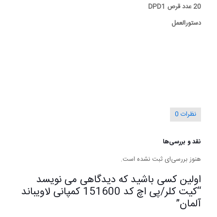
20 عدد قرص DPD1
دستورالعمل
نظرات
0
نقد و بررسی‌ها
هنوز بررسی‌ای ثبت نشده است.
اولین کسی باشید که دیدگاهی می نویسد
“کیت کلر/پی اچ کد 151600 کمپانی لاویباند
آلمان”