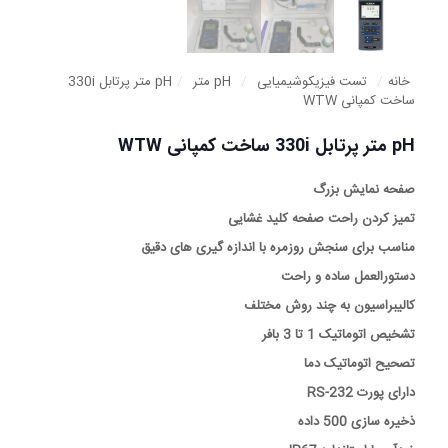
خانه
/
تست فیزیکوشیمیایی
/
pH متر
/
pH متر پرتابل 330i
ساخت کمپانی WTW
pH متر پرتابل 330i ساخت کمپانی WTW
صفحه نمایش بزرگ
تمیز کردن راحت صفحه کلید غشایی
مناسب برای سنجش روزمره با اندازه گیری های دقیق
دستورالعمل ساده و راحت
کالیبراسیون به چند روش مختلف
تشخیص اتوماتیک 1 تا 3 بافر
تصحیح اتوماتیک دما
دارای پورت RS-232
ذخیره سازی 500 داده