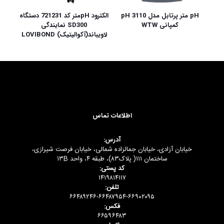
pH متر پرتابل مدل pH 3110
الکترود pHمتر کد 721231 دستگاه
کمپانی WTW
SD300 نمایندگی
لاویباند(آکوالیتیک) LOVIBOND
اطلاعات تماس
آدرس:
خیابان آزادی، خیابان جمالزاده شمالی، خیابان فرصت شیرازی،
ساختمان ۱۱۱( پلاک۸۳)، طبقه ۴، واحد ۱۳B
کد پستی:
۱۴۱۹۸۱۴۱۱۷
تلفن:
۶۶۴۸۹۲۴۶-۶۶۴۸۷۹۵۴-۶۶۹۰۲۰۹۵
فکس:
۶۶۵۹۶۴۸۳