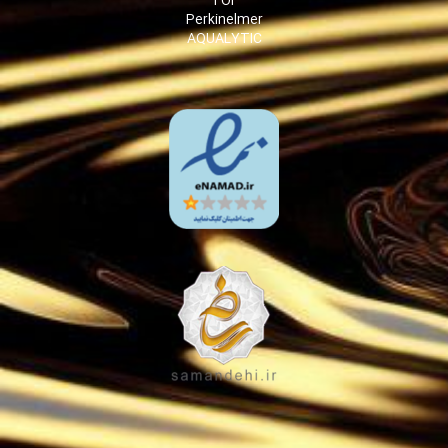
TOF
Perkinelmer
AQUALYTIC