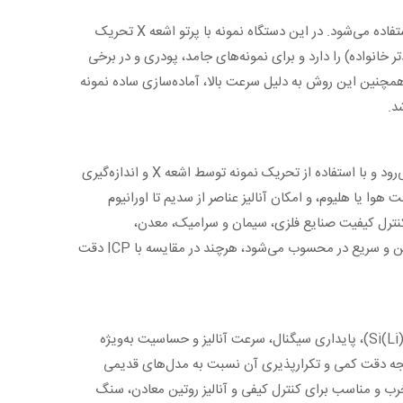
دستگاه Shimadzu EDX-700 یک طیف‌سنج فلورسانس پرتو ایکس از نوع EDXRF است که برای آنالیز عنصری مواد به‌صورت غیرمخرب استفاده می‌شود. در این دستگاه نمونه با پرتو اشعه X تحریک
نیوم در مدل‌های جدیدتر خانواده) را دارد و برای نمونه‌های جامد، پودری و در برخی
همچنین این روش به دلیل سرعت بالا، آماده‌سازی ساده نمونه
دستگاه Shimadzu EDX-700 یک طیف‌سنج فلورسانس پرتو ایکس از نوع EDXRF است که برای آنالیز عنصری سریع و غیرمخرب به کار می‌رود و با استفاده از تحریک نمونه توسط اشعه X و اندازه‌گیری
ت کیفی و کمی شناسایی می‌کند. این دستگاه معمولاً دارای دتکتور SDD، قابلیت کار در حالت هوا یا هلیوم، و امکان آنالیز عناصر از سدیم تا اورانیوم
ر کنترل کیفیت صنایع فلزی، سیمان و سرامیک، معدن،
محیط‌زیست و آنالیز آلودگی فلزات سنگین استفاده گسترده دارد و به دلیل سرعت بالا و هزینه عملیاتی پایین، گزینه‌ای مناسب برای آنالیز روتین و سریع در محسوب می‌شود، هرچند در مقایسه با ICP دقت
در مقایسه با مدل‌های قبلی شیمادزو مثل سری‌های قدیمی‌تر EDX-600، دستگاه از نظر دتکتور (استفاده از SDD به‌جای دتکتورهای قدیمی Si(Li))، پایداری سیگنال، سرعت آنالیز و حساسیت به‌ویژه
FP) در آن دقیق‌تر و کاربرپسندتر شده است؛ در نتیجه دقت کمی و تکرارپذیری آن نسبت به مدل‌های قدیمی
عدن مانند ICP-OES ،ICP-MS و AAS دستگاه XRF EDX-700 یک روش سریع، غیرمخرب و مناسب برای کنترل کیفی و آنالیز روتین معادن، سنگ