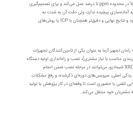
ها، کانسنگ و خوراک کارخانه است. اما برخلاف ICP که حساسیت بسیار بالا و توانایی اندازه‌گیری عناصر trace در حد ppb دارد، XRF معمولاً در محدوده ppm تا درصد عمل می‌کند و برای تصمیم‌گیری
grade contro، تفکیک خوراک، پایش فرآیند) مناسب‌تر است. همچنین در مقایسه با روش‌های شیمی تر، EDX-700 نیاز به آماده‌سازی پیچیده ندارد، ولی دقت آن به شدت به
یکنواختی نمونه و کالیبراسیون وابسته است؛ به همین دلیل در معادن معمولاً به‌عنوان ابزار سریع آنالیز و پاسخ به خطوط تولید استفاده می‌شود و نتایج نهایی و دقیق‌تر همچنان با ICP یا روش‌های
ی دقیق و پشتیبانی مستمر است. شرکت رامان تجهیز آزما به عنوان یکی از تامین‌کنندگان تجهیزات
بندی مناسب با نیاز مشتری)، نصب و راه‌اندازی اولیه دستگاه
در محل خریدار، و آموزش پرسنل برای کار با دستگاه و نرم‌افزار‌های آن می‌شوند. کارشناسان مجرب رامان تجهیز آزما با تسلط بر سیستم‌های XRD شیمادزو، می‌توانند در مرحله نصب ضمن انجام
ت یدکی اصلی، سرویس‌های دوره‌ای ذکرشده، و رفع مشکلات
مایی تلفنی یا حضوری است تا وقفه‌ای در کار پژوهش یا تولید
به مشتریان خود منتقل می‌کند.