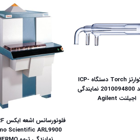
تورچ کوارتز Torch دستگاه ICP-
OES کد 2010094800 نمایندگی
اجیلنت Agilent
mo Scientific ARL9900
نمایندگی ترمو THERMO