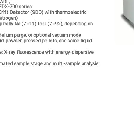
DXRF)
EDX-700 series
 Drift Detector (SDD) with thermoelectric
nitrogen)
pically Na (Z=11) to U (Z=92), depending on
Helium purge, or optional vacuum mode
d, powder, pressed pellets, and some liquid
e: X-ray fluorescence with energy-dispersive
mated sample stage and multi-sample analysis