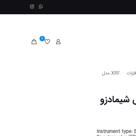
0
لزات
/
XRF مدل
نمایندگی شیمادزو
Instrument type: 